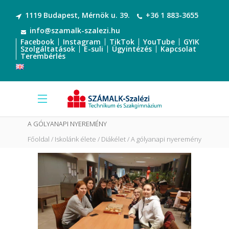
1119 Budapest, Mérnök u. 39.
+36 1 883-3655
info@szamalk-szalezi.hu
Facebook
Instagram
TikTok
YouTube
GYIK
Szolgáltatások
E-suli
Ügyintézés
Kapcsolat
Terembérlés
A GÓLYANAPI NYEREMÉNY
Főoldal
Iskolánk élete
Diákélet
A gólyanapi nyeremény