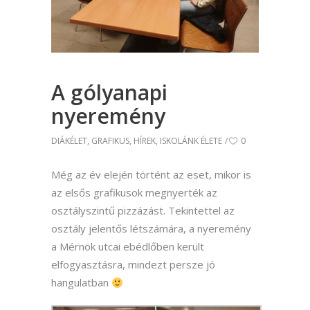
A gólyanapi
nyeremény
DIÁKÉLET
,
GRAFIKUS
,
HÍREK
,
ISKOLÁNK ÉLETE
0
Még az év elején történt az eset, mikor is
az elsős grafikusok megnyerték az
osztályszintű pizzázást. Tekintettel az
osztály jelentős létszámára, a nyeremény
a Mérnök utcai ebédlőben került
elfogyasztásra, mindezt persze jó
hangulatban