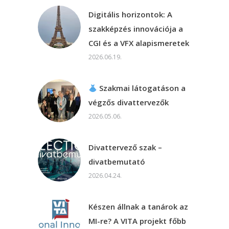
Digitális horizontok: A
szakképzés innovációja a
CGI és a VFX alapismeretek
2026.06.19.
Szakmai látogatáson a
végzős divattervezők
2026.05.06.
Divattervező szak –
divatbemutató
2026.04.24.
Készen állnak a tanárok az
MI-re? A VITA projekt főbb