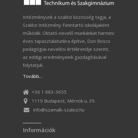
Intézményünk a szalézi közösség tagja, a
Szalézi Intézmény Fenntartó iskolájaként
működik. Oktató-nevelő munkánkat harminc
éves tapasztalatunkra építve, Don Bosco
pedagógiai-nevelési értékrendje szerint,
az eddigi eredményeink gazdagításával
folytatjuk.
Tovább…
+36 1 883-3655
1119 Budapest, Mérnök u. 39.
info@szamalk-szalezi.hu
Információk