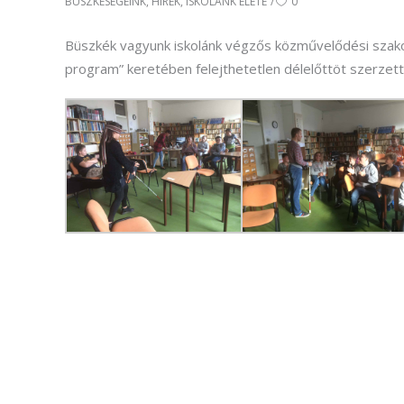
BÜSZKESÉGEINK
,
HÍREK
,
ISKOLÁNK ÉLETE
0
Büszkék vagyunk iskolánk végzős közművelődési szakos
program” keretében felejthetetlen délelőttöt szerzett 