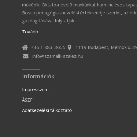
működik. Oktató-nevelő munkánkat harminc éves tapas
Bosco pedagógiai-nevelési értékrendje szerint, az ed
gazdagításával folytatjuk.
Tovább…
+36 1 883-3655
1119 Budapest, Mérnök u. 39
info@szamalk-szalezi.hu
Információk
Impresszum
ÁSZF
Adatkezelési tájkoztató