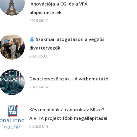
innovációja a CGI és a VFX
alapismeretek
2026.06.19.
Szakmai látogatáson a végzős
divattervezők
2026.05.06.
Divattervező szak – divatbemutató
2026.04.24.
Készen állnak a tanárok az MI-re?
A VITA projekt főbb megállapításai
2026.04.13.