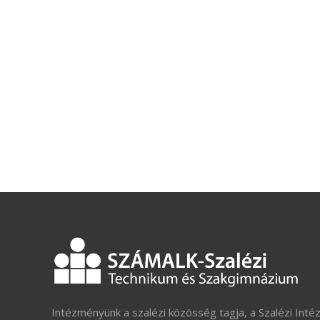
Intézményünk a szalézi közösség tagja, a Szalézi Inté