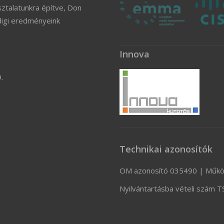
ztalatunkra építve, Don
digi eredményeink
Innova
.
Technikai azonosítók
OM azonosító 035490 | Műkö
Nyilvántartásba vételi szám 