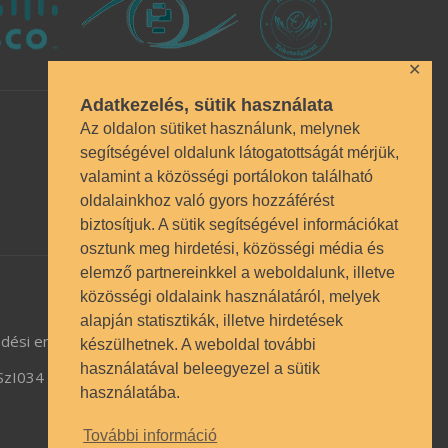
✕
Adatkezelés, sütik használata
Az oldalon sütiket használunk, melynek
segítségével oldalunk látogatottságát mérjük,
valamint a közösségi portálokon található
oldalainkhoz való gyors hozzáférést
biztosítjuk. A sütik segítségével információkat
osztunk meg hirdetési, közösségi média és
elemző partnereinkkel a weboldalunk, illetve
közösségi oldalaink használatáról, melyek
alapján statisztikák, illetve hirdetések
dési engedély BP/1009/03987/2023.
készülhetnek. A weboldal további
használatával beleegyezel a sütik
TSzI034
használatába.
További információ