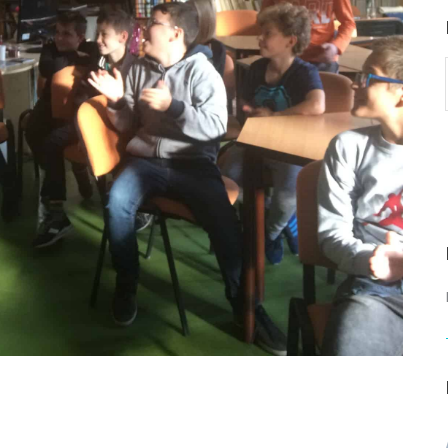
rvező)
gráfus (Kreatív fotográfus)
gráfus (Kreatív fotográfus)
fikus
ikus
ő és iparművészeti
rs (Festő)
gókép- és animációkészítő
kép- és animációkészítő