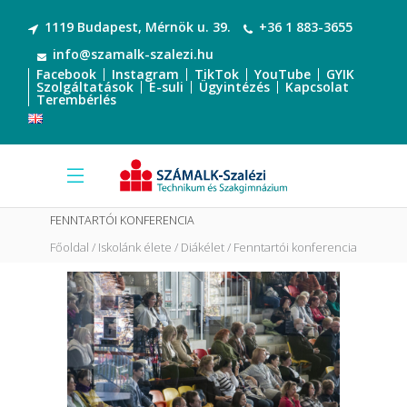
1119 Budapest, Mérnök u. 39.
+36 1 883-3655
info@szamalk-szalezi.hu
Facebook
Instagram
TikTok
YouTube
GYIK
Szolgáltatások
E-suli
Ügyintézés
Kapcsolat
Terembérlés
FENNTARTÓI KONFERENCIA
Főoldal
Iskolánk élete
Diákélet
Fenntartói konferencia