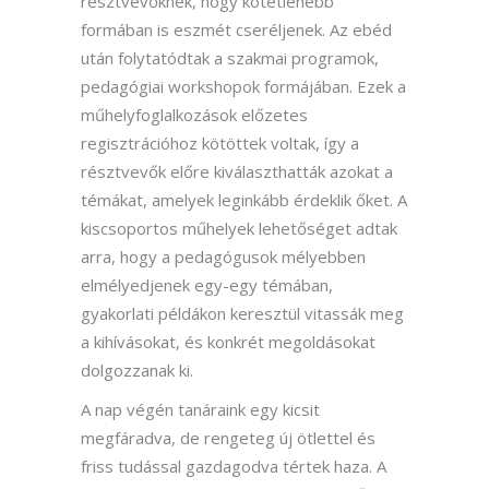
résztvevőknek, hogy kötetlenebb
formában is eszmét cseréljenek. Az ebéd
után folytatódtak a szakmai programok,
pedagógiai workshopok formájában. Ezek a
műhelyfoglalkozások előzetes
regisztrációhoz kötöttek voltak, így a
résztvevők előre kiválaszthatták azokat a
témákat, amelyek leginkább érdeklik őket. A
kiscsoportos műhelyek lehetőséget adtak
arra, hogy a pedagógusok mélyebben
elmélyedjenek egy-egy témában,
gyakorlati példákon keresztül vitassák meg
a kihívásokat, és konkrét megoldásokat
dolgozzanak ki.
A nap végén tanáraink egy kicsit
megfáradva, de rengeteg új ötlettel és
friss tudással gazdagodva tértek haza. A