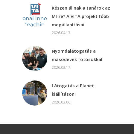
Készen állnak a tanárok az
MI-re? A VITA projekt főbb
megállapításai
2026.04.13.
Nyomdalátogatás a
másodéves fotósokkal
2026.03.17.
Látogatás a Planet
kiállításon!
2026.03.06.