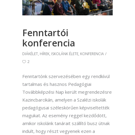
Fenntartói
konferencia
DIÁKÉLET
,
HÍREK
,
ISKOLÁNK ÉLETE
,
KONFERENCIA
2
Fenntartónk szervezésében egy rendkívül
tartalmas és hasznos Pedagógiai
Továbbképzési Nap került megrendezésre
Kazincbarcikán, amelyen a Szalézi iskolák
pedagógusai széleskörűen képviseltették
magukat. Az esemény reggel kezdődött,
amikor iskolánk tanárait szállító busz útnak
indult, hogy részt vegyenek ezen a