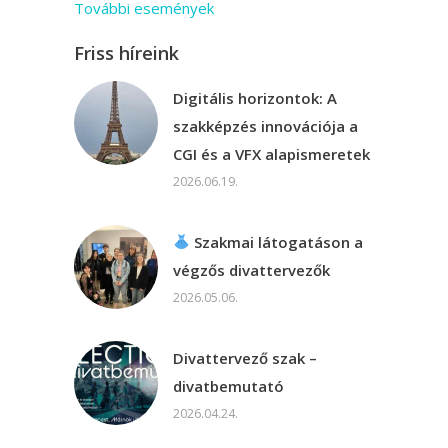
További események
Friss híreink
Digitális horizontok: A
szakképzés innovációja a
CGI és a VFX alapismeretek
2026.06.19.
Szakmai látogatáson a
végzős divattervezők
2026.05.06.
Divattervező szak –
divatbemutató
2026.04.24.