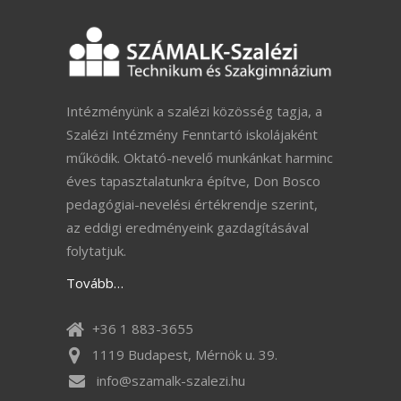
Intézményünk a szalézi közösség tagja, a
Szalézi Intézmény Fenntartó iskolájaként
működik. Oktató-nevelő munkánkat harminc
éves tapasztalatunkra építve, Don Bosco
pedagógiai-nevelési értékrendje szerint,
az eddigi eredményeink gazdagításával
folytatjuk.
Tovább…
+36 1 883-3655
1119 Budapest, Mérnök u. 39.
info@szamalk-szalezi.hu