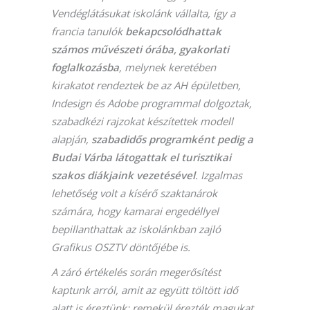
Vendéglátásukat iskolánk vállalta, így a
francia tanulók
bekapcsolódhattak
számos művészeti órába, gyakorlati
foglalkozásba
, melynek keretében
kirakatot rendeztek be az AH épületben,
Indesign és Adobe programmal dolgoztak,
szabadkézi rajzokat készítettek modell
alapján,
szabadidős programként pedig a
Budai Várba látogattak el turisztikai
szakos diákjaink vezetésével
. Izgalmas
lehetőség volt a kísérő szaktanárok
számára, hogy kamarai engedéllyel
bepillanthattak az iskolánkban zajló
Grafikus OSZTV döntőjébe is.
A záró értékelés során megerősítést
kaptunk arról, amit az együtt töltött idő
alatt is éreztünk: remekül érezték magukat