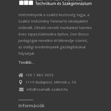
Intézményünk a szalézi közösség tagja, a
Szalézi Intézmény Fenntartó iskolájaként
működik. Oktató-nevelő munkánkat harminc
éves tapasztalatunkra építve, Don Bosco
pedagógiai-nevelési értékrendje szerint,
az eddigi eredményeink gazdagításával
folytatjuk.
Tovább…
+36 1 883-3655
1119 Budapest, Mérnök u. 39.
info@szamalk-szalezi.hu
Információk