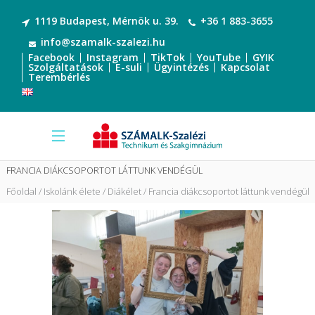
1119 Budapest, Mérnök u. 39.
+36 1 883-3655
info@szamalk-szalezi.hu
Facebook
Instagram
TikTok
YouTube
GYIK
Szolgáltatások
E-suli
Ügyintézés
Kapcsolat
Terembérlés
FRANCIA DIÁKCSOPORTOT LÁTTUNK VENDÉGÜL
Főoldal
Iskolánk élete
Diákélet
Francia diákcsoportot láttunk vendégül