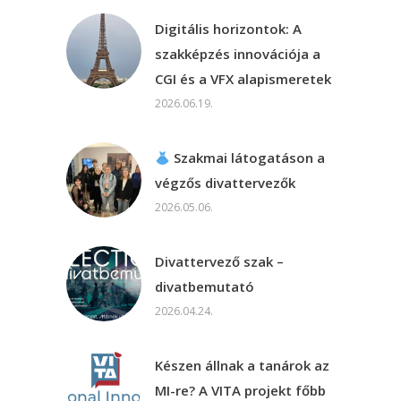
Digitális horizontok: A
szakképzés innovációja a
CGI és a VFX alapismeretek
2026.06.19.
Szakmai látogatáson a
végzős divattervezők
2026.05.06.
Divattervező szak –
divatbemutató
2026.04.24.
Készen állnak a tanárok az
MI-re? A VITA projekt főbb