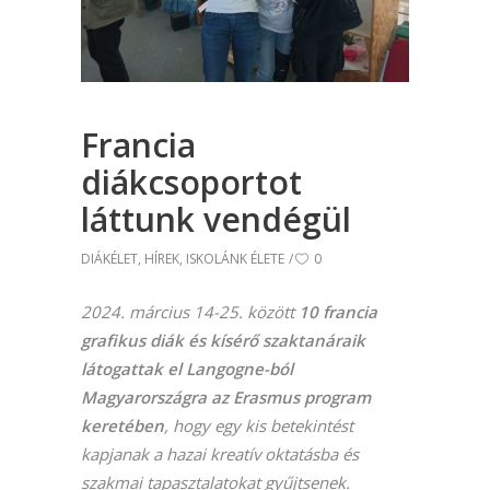
Francia
diákcsoportot
láttunk vendégül
DIÁKÉLET
,
HÍREK
,
ISKOLÁNK ÉLETE
0
2024. március 14-25. között
10 francia
grafikus diák és kísérő szaktanáraik
látogattak el Langogne-ból
Magyarországra az Erasmus program
keretében
, hogy egy kis betekintést
kapjanak a hazai kreatív oktatásba és
szakmai tapasztalatokat gyűjtsenek.