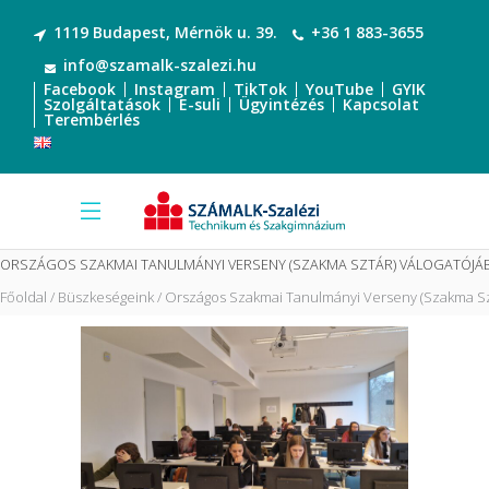
1119 Budapest, Mérnök u. 39.
+36 1 883-3655
info@szamalk-szalezi.hu
Facebook
Instagram
TikTok
YouTube
GYIK
Szolgáltatások
E-suli
Ügyintézés
Kapcsolat
Terembérlés
ORSZÁGOS SZAKMAI TANULMÁNYI VERSENY (SZAKMA SZTÁR) VÁLOGATÓJÁB
Főoldal
Büszkeségeink
Országos Szakmai Tanulmányi Verseny (Szakma Sztá