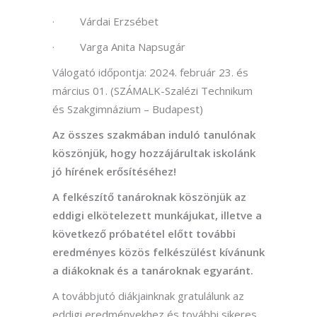
· Várdai Erzsébet
· Varga Anita Napsugár
Válogató időpontja: 2024. február 23. és
március 01. (SZÁMALK-Szalézi Technikum
és Szakgimnázium – Budapest)
Az összes szakmában induló tanulónak
köszönjük, hogy hozzájárultak iskolánk
jó hírének erősítéséhez!
A felkészítő tanároknak köszönjük az
eddigi elkötelezett munkájukat, illetve a
következő próbatétel előtt további
eredményes közös felkészülést kívánunk
a diákoknak és a tanároknak egyaránt.
A továbbjutó diákjainknak gratulálunk az
eddigi eredményekhez és további sikeres