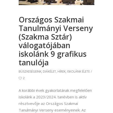
Országos Szakmai
Tanulmányi Verseny
(Szakma Sztár)
válogatójában
iskolánk 9 grafikus
tanulója
BÜSZKESÉGEINK
,
DIÁKÉLET
,
HÍREK
,
ISKOLÁNK ÉLETE
2
A korábbi évek gyakorlatának megfelelően
iskolánk a 2023/2024. tanévben is aktív
résztvevője az Országos Szakmai
Tanulmányi Verseny eseményeinek. Az