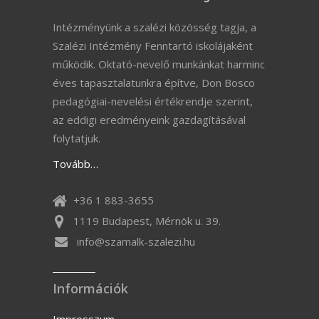
Intézményünk a szalézi közösség tagja, a
Szalézi Intézmény Fenntartó iskolájaként
működik. Oktató-nevelő munkánkat harminc
éves tapasztalatunkra építve, Don Bosco
pedagógiai-nevelési értékrendje szerint,
az eddigi eredményeink gazdagításával
folytatjuk.
Tovább…
+36 1 883-3655
1119 Budapest, Mérnök u. 39.
info@szamalk-szalezi.hu
Információk