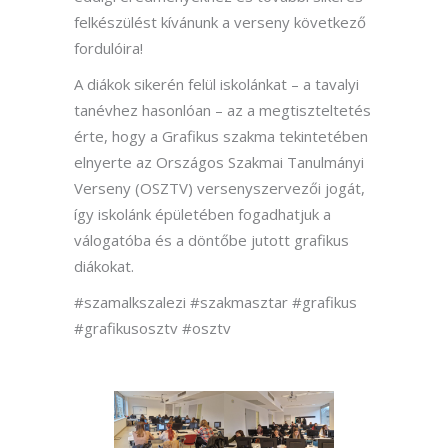
felkészülést kívánunk a verseny következő
fordulóira!
A diákok sikerén felül iskolánkat – a tavalyi
tanévhez hasonlóan – az a megtiszteltetés
érte, hogy a Grafikus szakma tekintetében
elnyerte az Országos Szakmai Tanulmányi
Verseny (OSZTV) versenyszervezői jogát,
így iskolánk épületében fogadhatjuk a
válogatóba és a döntőbe jutott grafikus
diákokat.
#szamalkszalezi #szakmasztar #grafikus
#grafikusosztv #osztv