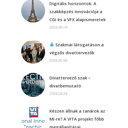
Digitális horizontok: A
szakképzés innovációja a
CGI és a VFX alapismeretek
2026.06.19.
Szakmai látogatáson a
végzős divattervezők
2026.05.06.
Divattervező szak –
divatbemutató
2026.04.24.
Készen állnak a tanárok az
MI-re? A VITA projekt főbb
megállapításai