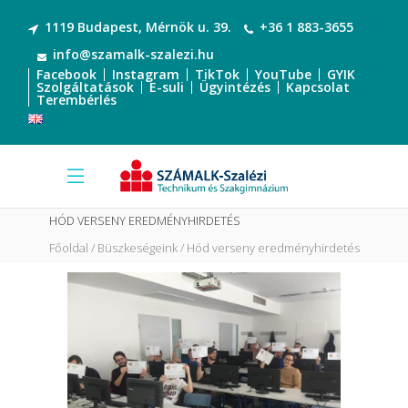
1119 Budapest, Mérnök u. 39.
+36 1 883-3655
info@szamalk-szalezi.hu
Facebook
Instagram
TikTok
YouTube
GYIK
Szolgáltatások
E-suli
Ügyintézés
Kapcsolat
Terembérlés
HÓD VERSENY EREDMÉNYHIRDETÉS
Főoldal
Büszkeségeink
Hód verseny eredményhirdetés