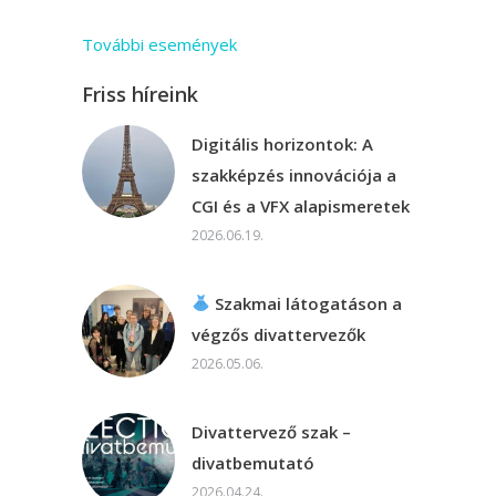
További események
Friss híreink
Digitális horizontok: A
szakképzés innovációja a
CGI és a VFX alapismeretek
2026.06.19.
Szakmai látogatáson a
végzős divattervezők
2026.05.06.
Divattervező szak –
divatbemutató
2026.04.24.