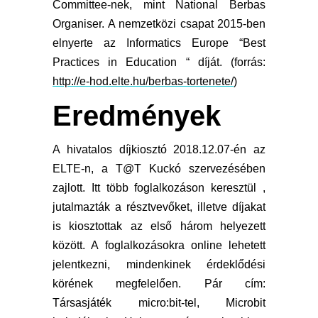
Committee-nek, mint National Berbas
Organiser. A nemzetközi csapat 2015-ben
elnyerte az Informatics Europe “Best
Practices in Education “ díját. (forrás:
http://e-hod.elte.hu/berbas-tortenete/
)
Eredmények
A hivatalos díjkiosztó 2018.12.07-én az
ELTE-n, a T@T Kuckó szervezésében
zajlott. Itt több foglalkozáson keresztül ,
jutalmazták a résztvevőket, illetve díjakat
is kiosztottak az első három helyezett
között. A foglalkozásokra online lehetett
jelentkezni, mindenkinek érdeklődési
körének megfelelően. Pár cím:
Társasjáték micro:bit-tel, Microbit