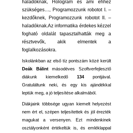
haladóknak, Hologram és ami ehhez
szükséges…, Programozzunk robotot I. –
kezdőknek, Programozzunk robotot II. –
haladóknak.
Az informatika érdekes kézzel
fogható oldalát tapasztalhatták meg a
résztvevők, akik elmentek a
foglalkozásokra.
Iskolánkban az első tíz pontszám közé került
Deák Bálint
másodéves Szoftverfejlesztő
diákunk kiemelkedő
134
pontjával.
Gratuláltunk neki, és egy kis ajándékkal
leptük meg, a jó teljesítése alkalmából.
Diákjaink többsége ugyan kiemelt helyezést
nem ért el, szépen teljesítettek és jól érezték
magukat a versenyen. Ezt mindenkinek
osztályonként értékeltük is, és emléklappal