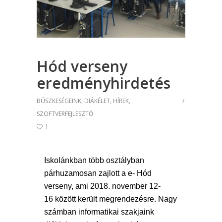
Hód verseny
eredményhirdetés
BÜSZKESÉGEINK
,
DIÁKÉLET
,
HÍREK
,
SZOFTVERFEJLESZTŐ
1
Iskolánkban több osztályban 
párhuzamosan zajlott a e- Hód 
verseny, ami 
2018. november 12-
16
 között került megrendezésre.
 Nagy 
számban informatikai szakjaink 