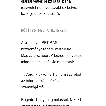
diákjai vettek részt rajta, bár a 
részvétel nem volt szakhoz kötve, 
bárki jelentkezhetett rá. 
HÓDÍTSD MEG A BITEKET!

A verseny a BERBAS 
kezdeményezésére kelt életre 
Magyarországon. A kezdeményezés 
mindenkinek szól! Jelmondatai:
„
Várunk akkor is, ha nem szereted 
az informatikát, irtózól a 
számítógéptől. 
Engedd, hogy megmutassuk Neked 