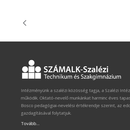
Intézményünk a szalézi közösség tagja, a Szalézi Inté
működik. Oktató-nevelő munkánkat harminc éves tapas
Bosco pedagógiai-nevelési értékrendje szerint, az ed
gazdagításával folytatjuk.
Tovább…