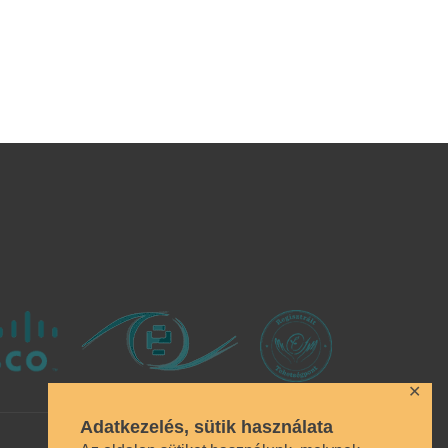
✕
Adatkezelés, sütik használata