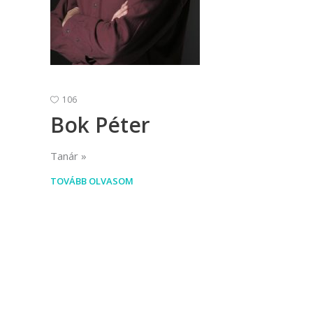
(Divatte
Foto
Foto
Gra
106
Graf
Bok Péter
Képz
Tanár
munkatá
TOVÁBB OLVASOM
Moz
Mozgó