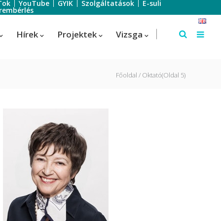
Tok
YouTube
GYIK
Szolgáltatások
E-suli
rembérlés
Hírek
Projektek
Vizsga
Főoldal
Oktató
(Oldal 5)
Szálloda-szervező
Szálloda-szervező
us
Turisztikai technikus – 1 éves
képzés!
Turisztikai technikus
(Idegenvezető)
Turisztikai technikus (turisztikai
szervező)