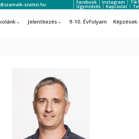
Facebook
Instagram
Tik
o@szamalk-szalezi.hu
Ügyintézés
Kapcsolat
Te
kolánk
Jelentkezés
9-10. Évfolyam
Képzések
oratőr
Szoftverfejlesztő és -tesztelő
Informatikai rendszer- és
ratőr
alkalmazás-üzemeltető technik
tális festő és média designer
ális festő és média designer
t-, jelmez- és díszlettervező
rvező)
-, jelmez- és díszlettervező