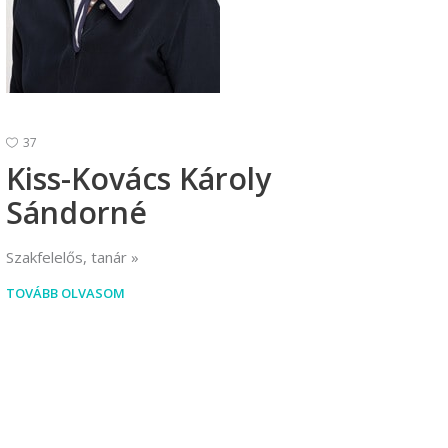
Vállalkozási ügyviteli ügyintéző
Vállalkozási ügyviteli ügyintéző
37
Kiss-Kovács Károly
Sándorné
Szakfelelős, tanár
TOVÁBB OLVASOM