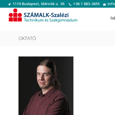
1119 Budapest, Mérnök u. 39.
+36 1 883-3655
inf
Is
OKTATÓ
Informatikai rendszer- és
Dek
alkalmazás-üzemeltető technikus
Deko
Informatikai rendszer- és
Digi
alkalmazás-üzemeltető technikus
Digit
Szoftverfejlesztő és -tesztelő
Diva
Szoftverfejlesztő és -tesztelő
(Divatte
Divat