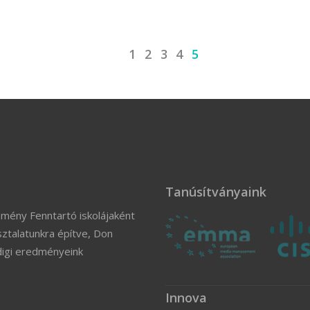
1
2
3
4
5
Tanúsítványaink
zmény Fenntartó iskolájaként
ztalatunkra építve, Don
digi eredményeink
Innova