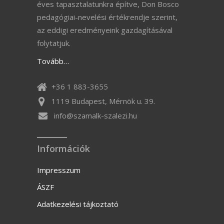
éves tapasztalatunkra építve, Don Bosco
pedagógiai-nevelési értékrendje szerint,
az eddigi eredményeink gazdagításával
folytatjuk.
Tovább…
+36 1 883-3655
1119 Budapest, Mérnök u. 39.
info@szamalk-szalezi.hu
Információk
Impresszum
ÁSZF
Adatkezelési tájkoztató