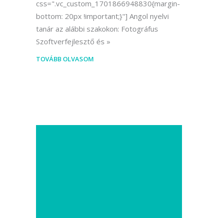
css=".vc_custom_1701866948830{margin-
bottom: 20px !important;}"] Angol nyelvi
tanár az alábbi szakokon: Fotográfus
Szoftverfejlesztő és
TOVÁBB OLVASOM