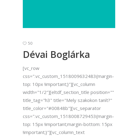
50
Dévai Boglárka
[vc_row
css=".vc_custom_1518009632483{margin-
top: 10px !important;}"][vc_column
width="1/2"][eltdf_section_title position=""
title_tag="h3" title="Mely szakokon tanít?"
title_color="#00848b"][vc_separator
css=".vc_custom_1518008729453{margin-
top: 15px !important;margin-bottom: 15px
!important;}"][vc_column_text