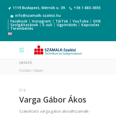
1119 Budapest, Mérnök u. 39.
+36 1 883-3655
info@szamalk-szalezi.hu
Facebook
Instagram
TikTok
YouTube
GYIK
Szolgáltatások
E-suli
Ügyintézés
Kapcsolat
Terembérlés
OKTATÓ
Főoldal
Oktató
0
Varga Gábor Ákos
Szakoktató varga.gabor.akos@szamalk-