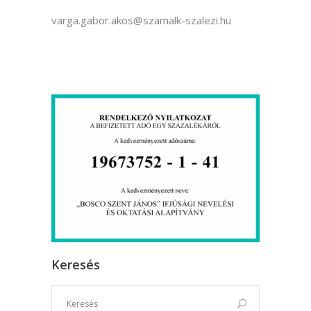
varga.gabor.akos@szamalk-szalezi.hu
Keresés