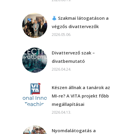
Szakmai látogatáson a
végzős divattervezők
2026.05.06.
Divattervező szak –
divatbemutató
2026.04.24.
Készen állnak a tanárok az
MI-re? A VITA projekt főbb
megállapításai
2026.04.13.
Nyomdalátogatás a