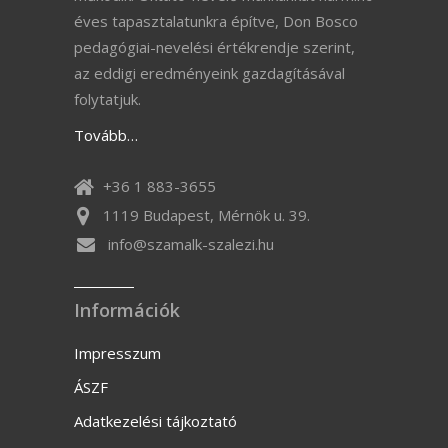
éves tapasztalatunkra építve, Don Bosco
pedagógiai-nevelési értékrendje szerint,
az eddigi eredményeink gazdagításával
folytatjuk.
Tovább…
+36 1 883-3655
1119 Budapest, Mérnök u. 39.
info@szamalk-szalezi.hu
Információk
Impresszum
ÁSZF
Adatkezelési tájkoztató