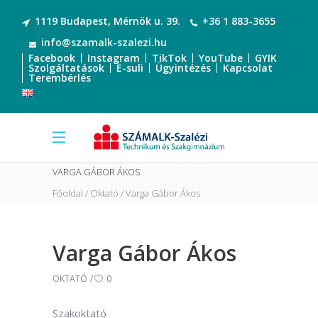
1119 Budapest, Mérnök u. 39.
+36 1 883-3655
info@szamalk-szalezi.hu
Facebook
Instagram
TikTok
YouTube
GYIK
Szolgáltatások
E-suli
Ügyintézés
Kapcsolat
Terembérlés
VARGA GÁBOR ÁKOS
Főoldal
Oktató
Varga Gábor Ákos
Varga Gábor Ákos
OKTATÓ
0
Szakoktató