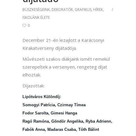
BÜSZKESÉGEINK
,
DEKORATŐR
,
GRAFIKUS
,
HÍREK
,
ISKOLÁNK ÉLETE
0
December 21-én lezajlott a Karácsonyi
Kirakatverseny díjátadója.
Művészeti szakos diákjaink ismét remekül
szerepeltek a versenyen, rengeteg díjat
elhoztak.
Díjazottak:
Lipótváros Különdíj:
Somogyi Patrícia, Czirmay Tímea
Fodor Sarolta, Gimesi Hanga
Ragó Ramóna, Göndör Angelika, Ryba Adrienn,
Fabók Anna, Madaras Csaba, Tóth Bálint