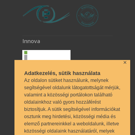
Innova
✕
Adatkezelés, sütik használata
Az oldalon sütiket használunk, melynek
segítségével oldalunk látogatottságát mérjük,
valamint a közösségi portálokon található
Technikai azonosítók
oldalainkhoz való gyors hozzáférést
biztosítjuk. A sütik segítségével információkat
OM azonosító 035490 | Működési
osztunk meg hirdetési, közösségi média és
engedély BP/1009/03987/2023.
elemző partnereinkkel a weboldalunk, illetve
Nyilvántartásba vételi szám TSzI034
közösségi oldalaink használatáról, melyek