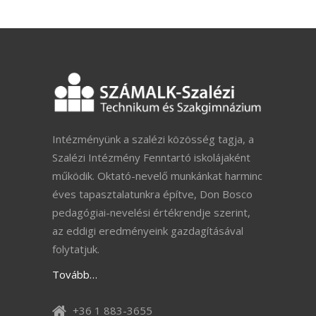
Intézményünk a szalézi közösség tagja, a
Szalézi Intézmény Fenntartó iskolájaként
működik. Oktató-nevelő munkánkat harminc
éves tapasztalatunkra építve, Don Bosco
pedagógiai-nevelési értékrendje szerint,
az eddigi eredményeink gazdagításával
folytatjuk.
Tovább…
+36 1 883-3655