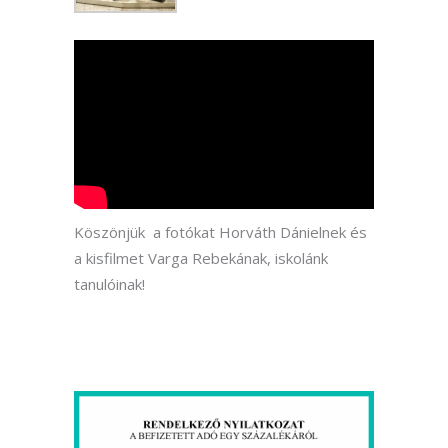
Köszönjük a fotókat Horváth Dánielnek és
a kisfilmet Varga Rebekának, iskolánk
tanulóinak!