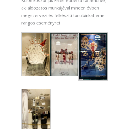
Külön köszönjük Faltis Roberta tanárnőnek,
aki áldozatos munkájával minden évben
megszervezi és felkészíti tanulóinkat eme
rangos eseményre!