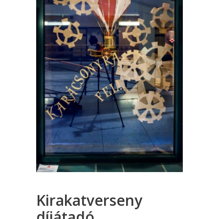
Kirakatverseny
díjátadó