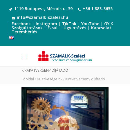
1119 Budapest, Mérnök u. 39.
+36 1 883-3655
info@szamalk-szalezi.hu
Facebook
Instagram
TikTok
YouTube
GYIK
Szolgáltatások
E-suli
Ügyintézés
Kapcsolat
Terembérlés
KIRAKATVERSENY DÍJÁTADÓ
Főoldal
Büszkeségeink
Kirakatverseny díjátadó