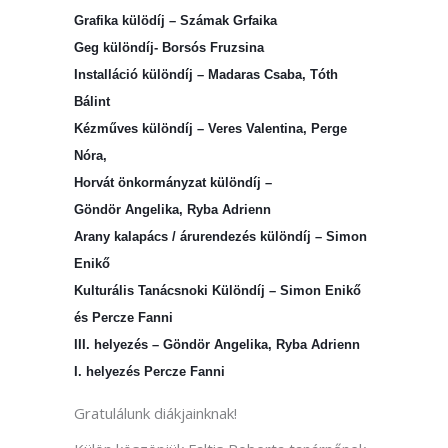
Grafika külödíj – Számak Grfaika
Geg különdíj- Borsós Fruzsina
Installáció különdíj – Madaras Csaba, Tóth
Bálint
Kézműves különdíj – Veres Valentina, Perge
Nóra,
Horvát önkormányzat különdíj –
Göndör Angelika, Ryba Adrienn
Arany kalapács / árurendezés különdíj – Simon
Enikő
Kulturális Tanácsnoki Különdíj – Simon Enikő
és Percze Fanni
III. helyezés – Göndör Angelika, Ryba Adrienn
I. helyezés Percze Fanni
Gratulálunk diákjainknak!