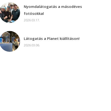
Nyomdalátogatás a másodéves
fotósokkal
2026.03.17.
Látogatás a Planet kiállításon!
2026.03.06.