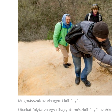
Megmásszuk az elhagyott kőbányát
Utunkat folytatva egy elhagyott mészkőbányához érkez