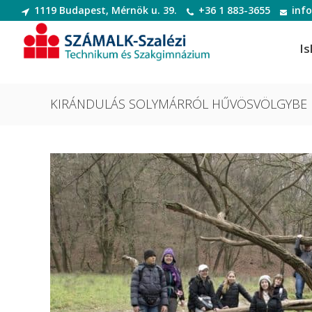
1119 Budapest, Mérnök u. 39.
+36 1 883-3655
inf
Is
KIRÁNDULÁS SOLYMÁRRÓL HŰVÖSVÖLGYBE
Informatikai rendszer- és
Dek
alkalmazás-üzemeltető technikus
Deko
Informatikai rendszer- és
Digi
alkalmazás-üzemeltető technikus
Digit
Szoftverfejlesztő és -tesztelő
Diva
Szoftverfejlesztő és -tesztelő
(Divatte
Divat