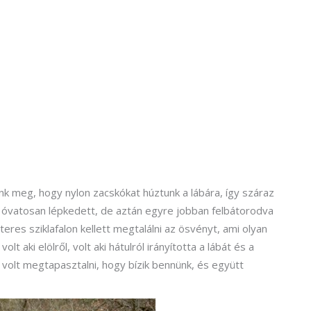
unk meg, hogy nylon zacskókat húztunk a lábára, így száraz
olt, óvatosan lépkedett, de aztán egyre jobban felbátorodva
eres sziklafalon kellett megtalálni az ösvényt, ami olyan
lt aki elölről, volt aki hátulról irányította a lábát és a
volt megtapasztalni, hogy bízik bennünk, és együtt