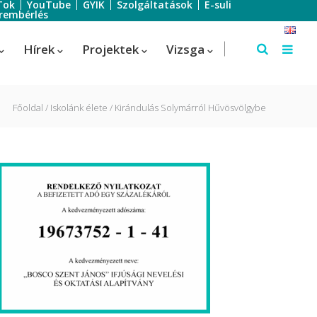
Tok
YouTube
GYIK
Szolgáltatások
E-suli
rembérlés
Hírek
Projektek
Vizsga
Főoldal
Iskolánk élete
Kirándulás Solymárról Hűvösvölgybe
Szálloda-szervező
Szálloda-szervező
us
Turisztikai technikus – 1 éves
képzés!
Turisztikai technikus
(Idegenvezető)
Turisztikai technikus (turisztikai
szervező)