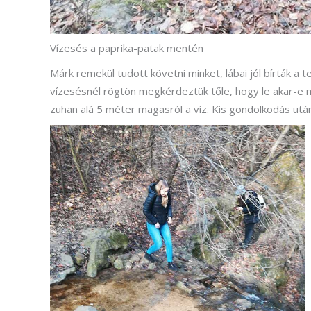
Vízesés a paprika-patak mentén
Márk remekül tudott követni minket, lábai jól bírták a 
vízesésnél rögtön megkérdeztük tőle, hogy le akar-e m
zuhan alá 5 méter magasról a víz. Kis gondolkodás után