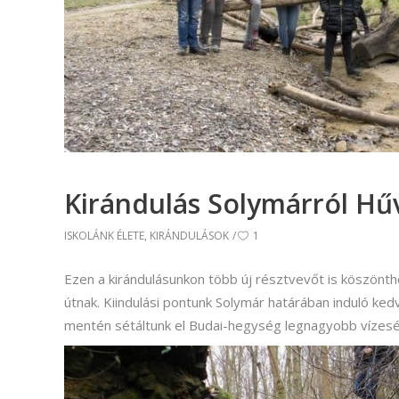
(Divatte
Foto
Foto
Gra
Graf
Képz
Kirándulás Solymárról Hű
munkatá
ISKOLÁNK ÉLETE
,
KIRÁNDULÁSOK
1
Moz
Mozgó
Ezen a kirándulásunkon több új résztvevőt is köszönthe
útnak. Kiindulási pontunk Solymár határában induló kedv
mentén sétáltunk el Budai-hegység legnagyobb vízes