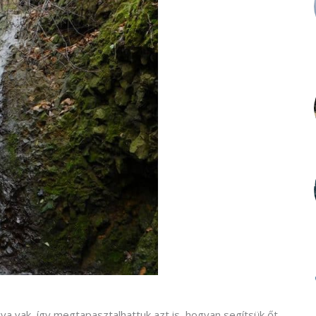
gva vak, így megtapasztalhattuk azt is, hogyan segítsük őt