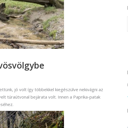
rvező)
gráfus (Kreatív fotográfus)
gráfus (Kreatív fotográfus)
fikus
ikus
ő és iparművészeti
vösvölgybe
rs (Festő)
gókép- és animációkészítő
kép- és animációkészítő
ttünk, jó volt így többekkel kiegészülve nekivágni az
elt túraútvonal bejárata volt. Innen a Paprika-patak
éséhez.