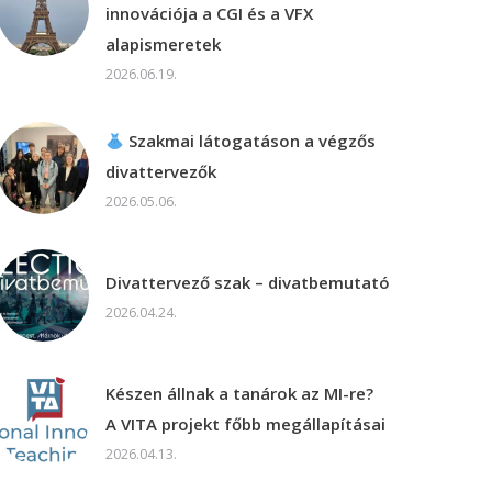
innovációja a CGI és a VFX
alapismeretek
2026.06.19.
Szakmai látogatáson a végzős
divattervezők
2026.05.06.
Divattervező szak – divatbemutató
2026.04.24.
Készen állnak a tanárok az MI-re?
A VITA projekt főbb megállapításai
2026.04.13.