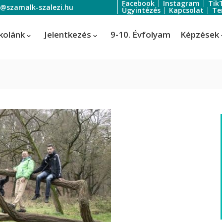
Facebook
Instagram
Tik
o@szamalk-szalezi.hu
Ügyintézés
Kapcsolat
Te
kolánk
Jelentkezés
9-10. Évfolyam
Képzések
oratőr
Szoftverfejlesztő és -tesztelő
Informatikai rendszer- és
ratőr
alkalmazás-üzemeltető technik
tális festő és média designer
ális festő és média designer
t-, jelmez- és díszlettervező
rvező)
-, jelmez- és díszlettervező