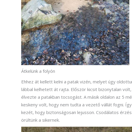
Átkelünk a folyón
Ehhez át kellett kelni a patak vizén, melyet úgy oldott
lábbal kelhetett át rajta. Először kicsit bizonytalan v
élvezte a patakban tocsogást. A másik oldalon az 5 mét
keskeny volt, hogy nem tudta a vezető vállát fogni. Így vo
kezét, hogy biztonságosan lejusson. Csodálatos érzés 
örültünk a sikernek.