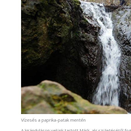
Vízesés a paprika-patak mentén
A kiránduláson velünk tartott Márk, aki születésétől fo