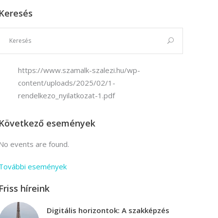
Keresés
Vállalkozási ügyviteli ügyintéző
Vállalkozási ügyviteli ügyintéző
https://www.szamalk-szalezi.hu/wp-
content/uploads/2025/02/1-
rendelkezo_nyilatkozat-1.pdf
Következő események
No events are found.
További események
Friss híreink
Digitális horizontok: A szakképzés