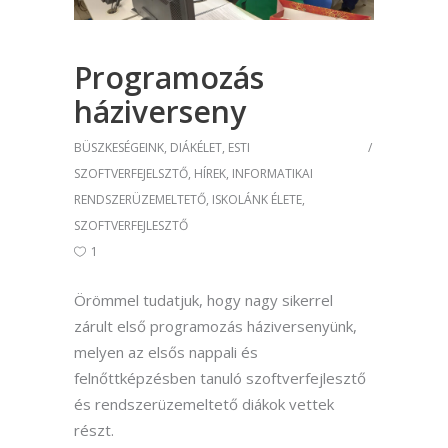
Programozás
háziverseny
BÜSZKESÉGEINK
,
DIÁKÉLET
,
ESTI
SZOFTVERFEJELSZTŐ
,
HÍREK
,
INFORMATIKAI
RENDSZERÜZEMELTETŐ
,
ISKOLÁNK ÉLETE
,
SZOFTVERFEJLESZTŐ
1
Örömmel tudatjuk, hogy nagy sikerrel
zárult első programozás háziversenyünk,
melyen az elsős nappali és
felnőttképzésben tanuló szoftverfejlesztő
és rendszerüzemeltető diákok vettek
részt.