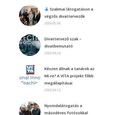
Szakmai látogatáson a
végzős divattervezők
2026.05.06.
Divattervező szak –
divatbemutató
2026.04.24.
Készen állnak a tanárok az
MI-re? A VITA projekt főbb
megállapításai
2026.04.13.
Nyomdalátogatás a
másodéves fotósokkal