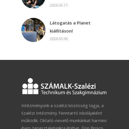
2026.03.17.
Látogatás a Planet
kiállításon!
2026.03.06.
Intézményünk a szalézi közösség tagja, a
Szalézi Intézmény Fenntartó iskolájaként
működik. Oktató-nevelő munkánkat harminc
éves tapasztalatunkra építve, Don Bosco