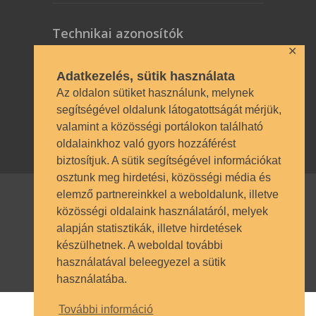
Technikai azonosítók
✕
OM azonosító 035490 | Működési
Adatkezelés, sütik használata
engedély BP/1009/03987/2023.
Az oldalon sütiket használunk, melynek
Nyilvántartásba vételi szám TSzI034
segítségével oldalunk látogatottságát mérjük,
valamint a közösségi portálokon található
oldalainkhoz való gyors hozzáférést
biztosítjuk. A sütik segítségével információkat
osztunk meg hirdetési, közösségi média és
elemző partnereinkkel a weboldalunk, illetve
közösségi oldalaink használatáról, melyek
© SZÁMALK-Szalézi Technikum és
alapján statisztikák, illetve hirdetések
Szakgimnázium 2017. Minden jog
készülhetnek. A weboldal további
fenntartva.
használatával beleegyezel a sütik
használatába.
További információ