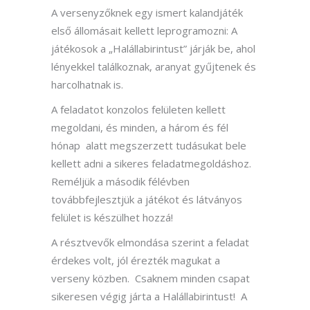
A versenyzőknek egy ismert kalandjáték
első állomásait kellett leprogramozni: A
játékosok a „Halállabirintust” járják be, ahol
lényekkel találkoznak, aranyat gyűjtenek és
harcolhatnak is.
A feladatot konzolos felületen kellett
megoldani, és minden, a három és fél
hónap alatt megszerzett tudásukat bele
kellett adni a sikeres feladatmegoldáshoz.
Reméljük a második félévben
továbbfejlesztjük a játékot és látványos
felület is készülhet hozzá!
A résztvevők elmondása szerint a feladat
érdekes volt, jól érezték magukat a
verseny közben. Csaknem minden csapat
sikeresen végig járta a Halállabirintust! A