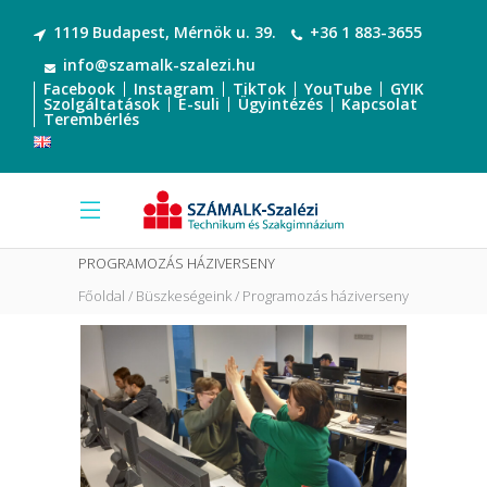
1119 Budapest, Mérnök u. 39.
+36 1 883-3655
info@szamalk-szalezi.hu
Facebook
Instagram
TikTok
YouTube
GYIK
Szolgáltatások
E-suli
Ügyintézés
Kapcsolat
Terembérlés
PROGRAMOZÁS HÁZIVERSENY
Főoldal
Büszkeségeink
Programozás háziverseny