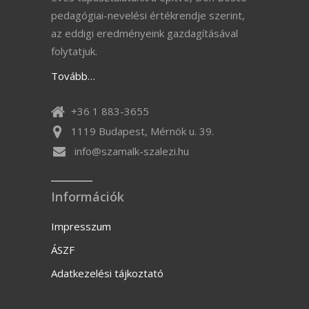
pedagógiai-nevelési értékrendje szerint,
az eddigi eredményeink gazdagításával
folytatjuk.
Tovább…
+36 1 883-3655
1119 Budapest, Mérnök u. 39.
info@szamalk-szalezi.hu
Információk
Impresszum
ÁSZF
Adatkezelési tájkoztató