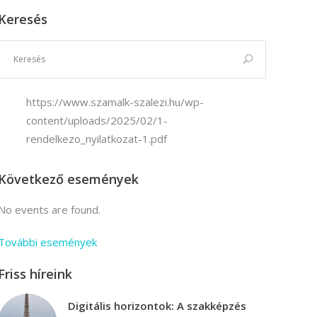
Keresés
Vállalkozási ügyviteli ügyintéző
Vállalkozási ügyviteli ügyintéző
https://www.szamalk-szalezi.hu/wp-
content/uploads/2025/02/1-
rendelkezo_nyilatkozat-1.pdf
Következő események
No events are found.
További események
Friss híreink
Digitális horizontok: A szakképzés