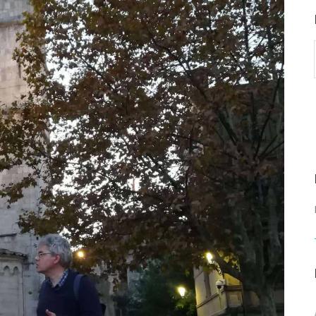
rvező)
gráfus (Kreatív fotográfus)
gráfus (Kreatív fotográfus)
fikus
ikus
ő és iparművészeti
rs (Festő)
gókép- és animációkészítő
kép- és animációkészítő