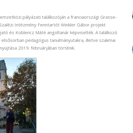
nemzetközi pályázati találkozóján a franciaországi Grasse-
 Szalézi Intézmény Fenntartót Winkler Gábor projekt
ató és Koblencz Máté angoltanár képviselték. A találkozó
 elsősorban pedagógus tanulmányutakra, illetve szakmai
nyújtása 2019. februárjában történik.