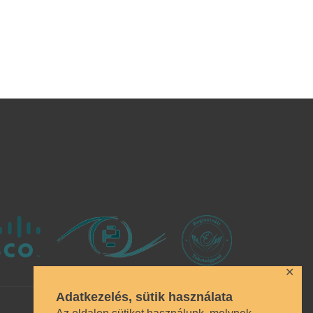
✕
Adatkezelés, sütik használata