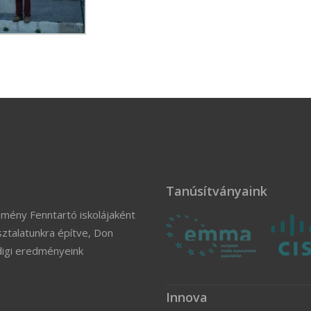
Tanúsítványaink
zmény Fenntartó iskolájaként
ztalatunkra építve, Don
digi eredményeink
Innova