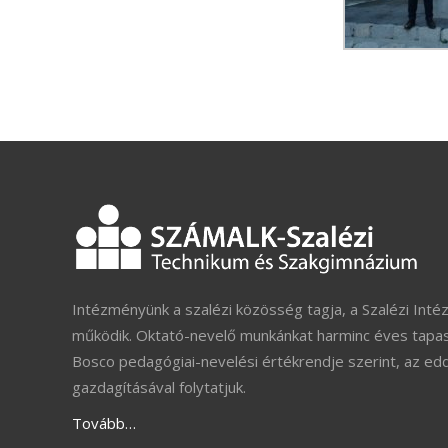
Intézményünk a szalézi közösség tagja, a Szalézi Inté
működik. Oktató-nevelő munkánkat harminc éves tapas
Bosco pedagógiai-nevelési értékrendje szerint, az ed
gazdagításával folytatjuk.
Tovább…