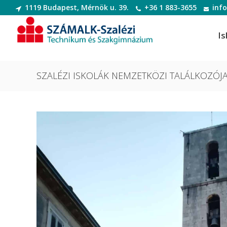
1119 Budapest, Mérnök u. 39.
+36 1 883-3655
inf
Is
SZALÉZI ISKOLÁK NEMZETKÖZI TALÁLKOZÓJ
Informatikai rendszer- és
Dek
alkalmazás-üzemeltető technikus
Deko
Informatikai rendszer- és
Digi
alkalmazás-üzemeltető technikus
Digit
Szoftverfejlesztő és -tesztelő
Diva
Szoftverfejlesztő és -tesztelő
(Divatte
Divat