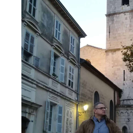
(Divatte
Foto
Foto
Gra
Graf
Képz
munkatá
Moz
Mozgó