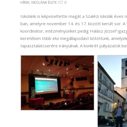
HÍREK
,
ISKOLÁNK ÉLETE
0
Iskolánk is képviseltette magát a Szalézi iskolák éves 
ban, amelyre november 14. és 17. között került sor. A
koordinátor, intézményünket pedig Halász József igazg
keretében több elvi megállapodást kötöttünk, amelyek
tapasztalatcserére irányulnak. A konkrét pályázatok be