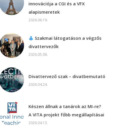
innovációja a CGI és a VFX
alapismeretek
2026.06.19.
Szakmai látogatáson a végzős
divattervezők
2026.05.06.
Divattervező szak – divatbemutató
2026.04.24.
Készen állnak a tanárok az MI-re?
A VITA projekt főbb megállapításai
2026.04.13.