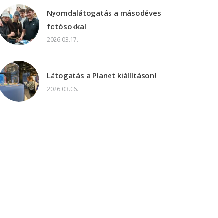
Nyomdalátogatás a másodéves
fotósokkal
2026.03.17.
Látogatás a Planet kiállításon!
2026.03.06.