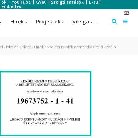
Tok
YouTube
GYIK
Szolgáltatások
E-suli
rembérlés
Hírek
Projektek
Vizsga
al
Iskolánk élete
Hírek
Szalézi iskolák nemzetközi találkozója
Szálloda-szervező
Szálloda-szervező
us
Turisztikai technikus – 1 éves
képzés!
Turisztikai technikus
(Idegenvezető)
Turisztikai technikus (turisztikai
szervező)