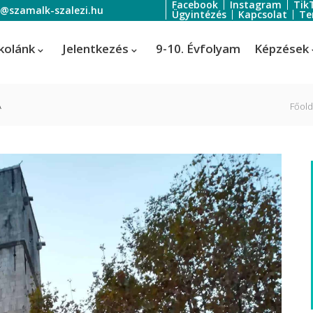
Facebook
Instagram
Tik
o@szamalk-szalezi.hu
Ügyintézés
Kapcsolat
Te
kolánk
Jelentkezés
9-10. Évfolyam
Képzések
A
Főold
oratőr
Szoftverfejlesztő és -tesztelő
Informatikai rendszer- és
ratőr
alkalmazás-üzemeltető technik
tális festő és média designer
ális festő és média designer
t-, jelmez- és díszlettervező
rvező)
-, jelmez- és díszlettervező