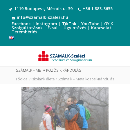
1119 Budapest, Mérnök u. 39.
+36 1 883-3655
info@szamalk-szalezi.hu
Facebook
Instagram
TikTok
YouTube
GYIK
Szolgáltatások
E-suli
Ügyintézés
Kapcsolat
Terembérlés
SZÁMALK – META KÖZÖS KIRÁNDULÁS
Főoldal
Iskolánk élete
Számalk – Meta közös kirándulás