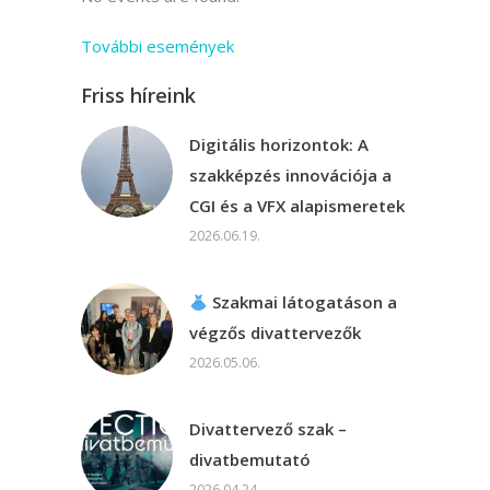
További események
Friss híreink
Digitális horizontok: A
szakképzés innovációja a
CGI és a VFX alapismeretek
2026.06.19.
Szakmai látogatáson a
végzős divattervezők
2026.05.06.
Divattervező szak –
divatbemutató
2026.04.24.