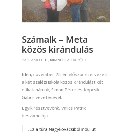
Számalk – Meta
közös kirándulás
ISKOLÁNK ÉLETE
,
KIRÁNDULÁSOK
1
Idén, november 25-én először szervezett
a két szalézi iskola közös kirándulást két
etikatanárunk, Simon Péter és Kopcsik
Gábor vezetésével.
Egyik résztvevőnk, Virlics Patrik
beszámolója:
„Ez a túra Nagykovácsiból indul út