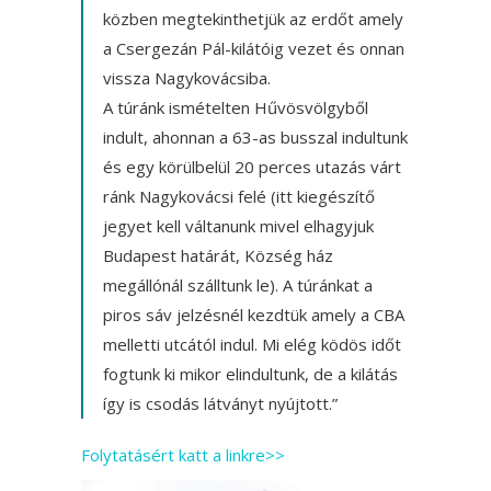
közben megtekinthetjük az erdőt amely
a Csergezán Pál-kilátóig vezet és onnan
vissza Nagykovácsiba.
A túránk ismételten Hűvösvölgyből
indult, ahonnan a 63-as busszal indultunk
és egy körülbelül 20 perces utazás várt
ránk Nagykovácsi felé (itt kiegészítő
jegyet kell váltanunk mivel elhagyjuk
Budapest határát, Község ház
megállónál szálltunk le). A túránkat a
piros sáv jelzésnél kezdtük amely a CBA
melletti utcától indul. Mi elég ködös időt
fogtunk ki mikor elindultunk, de a kilátás
így is csodás látványt nyújtott.”
Folytatásért katt a linkre>>