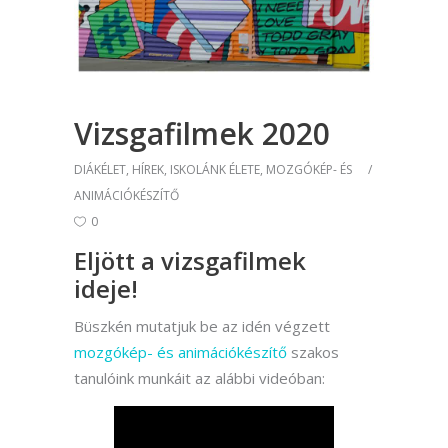
Vizsgafilmek 2020
DIÁKÉLET
,
HÍREK
,
ISKOLÁNK ÉLETE
,
MOZGÓKÉP- ÉS
ANIMÁCIÓKÉSZÍTŐ
0
Eljött a vizsgafilmek
ideje!
Büszkén mutatjuk be az idén végzett
mozgókép- és animációkészítő
szakos
tanulóink munkáit az alábbi videóban: