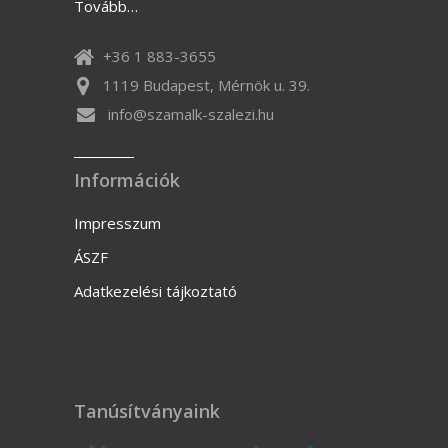
Tovább…
+36 1 883-3655
1119 Budapest, Mérnök u. 39.
info@szamalk-szalezi.hu
Információk
Impresszum
ÁSZF
Adatkezelési tájkoztató
Tanúsítványaink