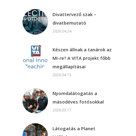
Divattervező szak –
divatbemutató
2026.04.24.
Készen állnak a tanárok az
MI-re? A VITA projekt főbb
megállapításai
2026.04.13.
Nyomdalátogatás a
másodéves fotósokkal
2026.03.17.
Látogatás a Planet