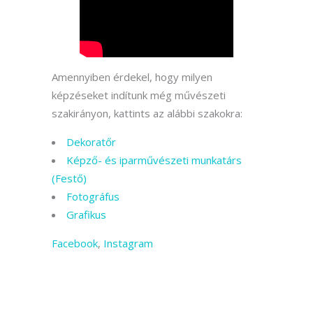
Amennyiben érdekel, hogy milyen
képzéseket indítunk még művészeti
szakirányon, kattints az alábbi szakokra:
Dekoratőr
Képző- és iparművészeti munkatárs
(Festő)
Fotográfus
Grafikus
Facebook
,
Instagram