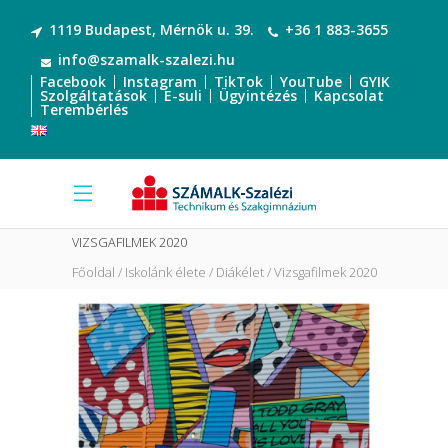
1119 Budapest, Mérnök u. 39.
+36 1 883-3655
info@szamalk-szalezi.hu
Facebook
Instagram
TikTok
YouTube
GYIK
Szolgáltatások
E-suli
Ügyintézés
Kapcsolat
Terembérlés
VIZSGAFILMEK 2020
Főoldal
Iskolánk élete
Diákélet
Vizsgafilmek 2020