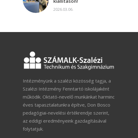
kiállításon!
2026.03.06.
Intézményünk a szalézi közösség tagja, a
Szalézi Intézmény Fenntartó iskolájaként
működik. Oktató-nevelő munkánkat harminc
éves tapasztalatunkra építve, Don Bosco
pedagógiai-nevelési értékrendje szerint,
az eddigi eredményeink gazdagításával
folytatjuk.