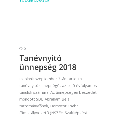
TOVÁBB OLVASOM
0
Tanévnyitó
ünnepség 2018
Iskolánk szeptember 3-án tartotta
tanévnyitó ünnepségét az első évfolyamos
tanulók számára. Az ünnepségen beszédet
mondott SDB Ábrahám Béla
tartományfőnök, Dömötör Csaba
főosztályvezető (NSZFH Szakképzési