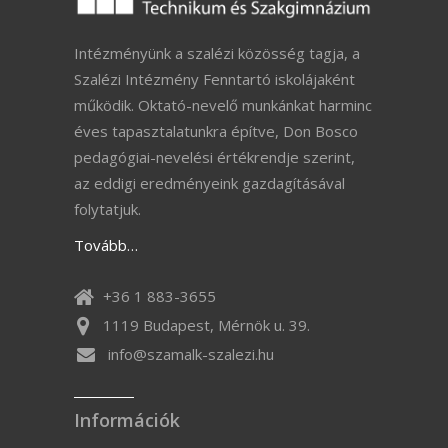
Intézményünk a szalézi közösség tagja, a
Szalézi Intézmény Fenntartó iskolájaként
működik. Oktató-nevelő munkánkat harminc
éves tapasztalatunkra építve, Don Bosco
pedagógiai-nevelési értékrendje szerint,
az eddigi eredményeink gazdagításával
folytatjuk.
Tovább…
+36 1 883-3655
1119 Budapest, Mérnök u. 39.
info@szamalk-szalezi.hu
Információk