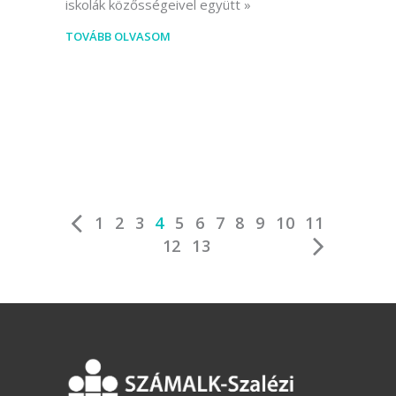
iskolák közősségeivel együtt
TOVÁBB OLVASOM
1
2
3
4
5
6
7
8
9
10
11
12
13