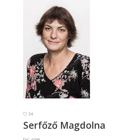
34
Serfőző Magdolna
[vc_row