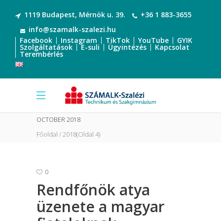
1119 Budapest, Mérnök u. 39.
+36 1 883-3655
info@szamalk-szalezi.hu
Facebook
Instagram
TikTok
YouTube
GYIK
Szolgáltatások
E-suli
Ügyintézés
Kapcsolat
Terembérlés
OCTOBER 2018
Főoldal
2018
(Oldal 4)
0
Rendfőnök atya
üzenete a magyar