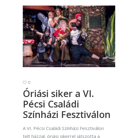
0
Óriási siker a VI.
Pécsi Családi
Színházi Fesztiválon
A VI. Pécsi Családi Színházi Fesztiválon
telt házzal, óriási sikerrel játszotta a