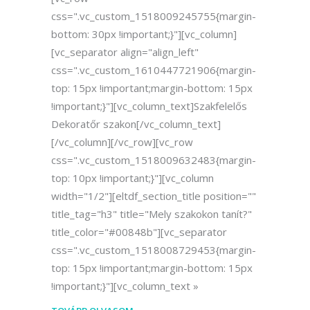
css=".vc_custom_1518009245755{margin-
bottom: 30px !important;}"][vc_column]
[vc_separator align="align_left"
css=".vc_custom_1610447721906{margin-
top: 15px !important;margin-bottom: 15px
!important;}"][vc_column_text]Szakfelelős
Dekoratőr szakon[/vc_column_text]
[/vc_column][/vc_row][vc_row
css=".vc_custom_1518009632483{margin-
top: 10px !important;}"][vc_column
width="1/2"][eltdf_section_title position=""
title_tag="h3" title="Mely szakokon tanít?"
title_color="#00848b"][vc_separator
css=".vc_custom_1518008729453{margin-
top: 15px !important;margin-bottom: 15px
!important;}"][vc_column_text