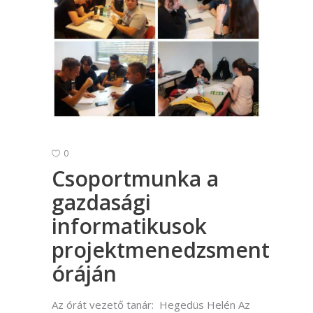
0
Csoportmunka a
gazdasági
informatikusok
projektmenedzsment
óráján
Az órát vezető tanár: Hegedüs Helén Az