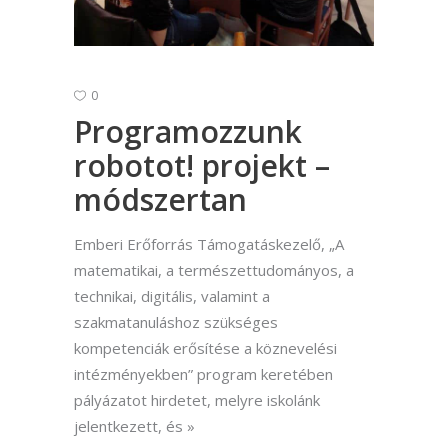
0
Programozzunk
robotot! projekt –
módszertan
Emberi Erőforrás Támogatáskezelő, „A
matematikai, a természettudományos, a
technikai, digitális, valamint a
szakmatanuláshoz szükséges
kompetenciák erősítése a köznevelési
intézményekben” program keretében
pályázatot hirdetet, melyre iskolánk
jelentkezett, és