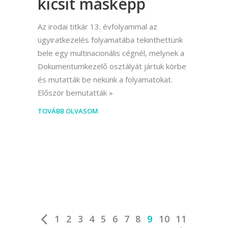
kicsit másképp
Az irodai titkár 13. évfolyammal az
ügyiratkezelés folyamatába tekinthettünk
bele egy multinacionális cégnél, melynek a
Dokumentumkezelő osztályát jártuk körbe
és mutatták be nekünk a folyamatokat.
Először bemutatták
TOVÁBB OLVASOM
1
2
3
4
5
6
7
8
9
10
11