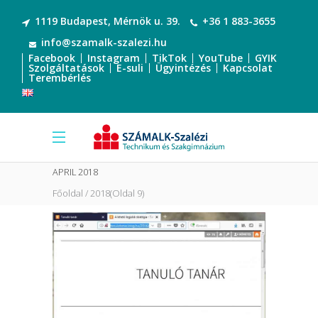
1119 Budapest, Mérnök u. 39.
+36 1 883-3655
info@szamalk-szalezi.hu
Facebook
Instagram
TikTok
YouTube
GYIK
Szolgáltatások
E-suli
Ügyintézés
Kapcsolat
Terembérlés
APRIL 2018
Főoldal
2018
(Oldal 9)