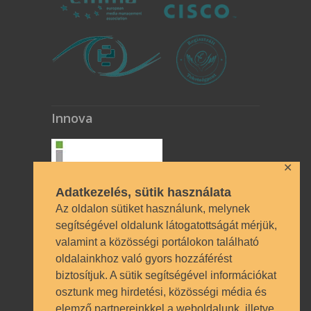
Innova
✕
Adatkezelés, sütik használata
Az oldalon sütiket használunk, melynek
segítségével oldalunk látogatottságát mérjük,
valamint a közösségi portálokon található
Technikai azonosítók
oldalainkhoz való gyors hozzáférést
biztosítjuk. A sütik segítségével információkat
OM azonosító 035490 | Működési
osztunk meg hirdetési, közösségi média és
engedély BP/1009/03987/2023.
elemző partnereinkkel a weboldalunk, illetve