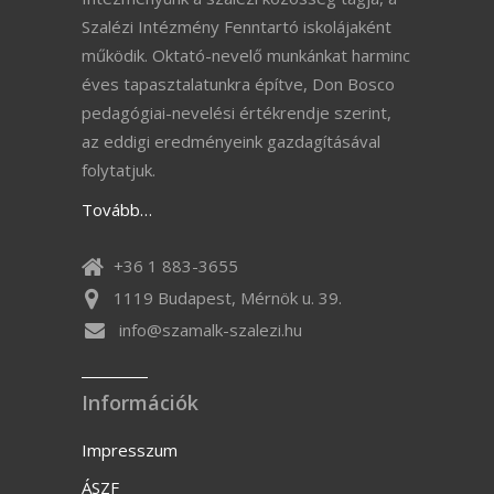
Szalézi Intézmény Fenntartó iskolájaként
működik. Oktató-nevelő munkánkat harminc
éves tapasztalatunkra építve, Don Bosco
pedagógiai-nevelési értékrendje szerint,
az eddigi eredményeink gazdagításával
folytatjuk.
Tovább…
+36 1 883-3655
1119 Budapest, Mérnök u. 39.
info@szamalk-szalezi.hu
Információk
Impresszum
ÁSZF