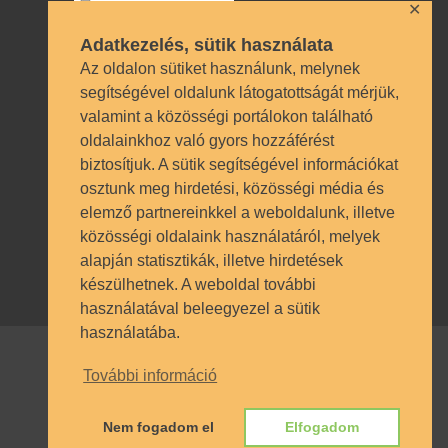
✕
Adatkezelés, sütik használata
Az oldalon sütiket használunk, melynek
segítségével oldalunk látogatottságát mérjük,
valamint a közösségi portálokon található
Technikai azonosítók
oldalainkhoz való gyors hozzáférést
biztosítjuk. A sütik segítségével információkat
OM azonosító 035490 | Működési
osztunk meg hirdetési, közösségi média és
engedély BP/1009/03987/2023.
elemző partnereinkkel a weboldalunk, illetve
Nyilvántartásba vételi szám TSzI034
közösségi oldalaink használatáról, melyek
alapján statisztikák, illetve hirdetések
készülhetnek. A weboldal további
használatával beleegyezel a sütik
használatába.
További információ
© SZÁMALK-Szalézi Technikum és
Szakgimnázium 2017. Minden jog
Nem fogadom el
Elfogadom
fenntartva.