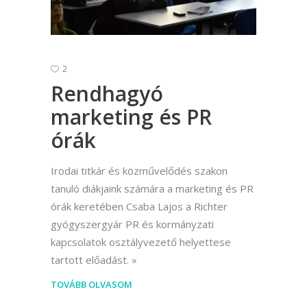
2
Rendhagyó
marketing és PR
órák
Irodai titkár és közművelődés szakon
tanuló diákjaink számára a marketing és PR
órák keretében Csaba Lajos a Richter
gyógyszergyár PR és kormányzati
kapcsolatok osztályvezető helyettese
tartott előadást.
TOVÁBB OLVASOM