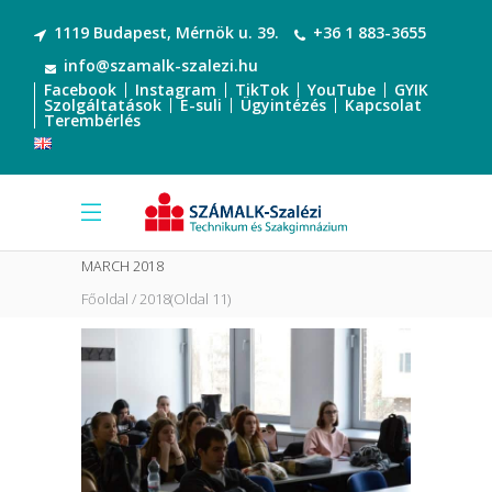
1119 Budapest, Mérnök u. 39.
+36 1 883-3655
info@szamalk-szalezi.hu
Facebook
Instagram
TikTok
YouTube
GYIK
Szolgáltatások
E-suli
Ügyintézés
Kapcsolat
Terembérlés
MARCH 2018
Főoldal
2018
(Oldal 11)