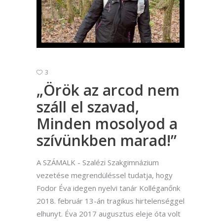
3
„Örök az arcod nem
száll el szavad,
Minden mosolyod a
szívünkben marad!”
A SZÁMALK - Szalézi Szakgimnázium
vezetése megrendüléssel tudatja, hogy
Fodor Éva idegen nyelvi tanár Kolléganőnk
2018. február 13-án tragikus hirtelenséggel
elhunyt. Éva 2017 augusztus eleje óta volt