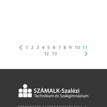
1
2
3
4
5
6
7
8
9
10
11
12
13
Intézményünk a szalézi közösség tagja, a