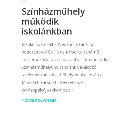
2
Színházműhely
működik
iskolánkban
Iskolánkban Faltis Alexandra tanárnő
vezetésével és Faltis Roberta tanárnő
közreműködésével november óta működik
Színházműhelyünk. Iskolánk vállalkozó
szellemű tanulói a műhelymunka során a
MúzsArt Társulat "Keszekusza
varázspálcája (ökomese
TOVÁBB OLVASOM