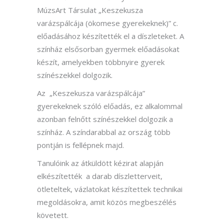
MúzsArt Társulat „
Keszekusza
varázspálcája
(ökomese gyerekeknek)” c.
előadásához készítették el a díszleteket. A
színház elsősorban gyermek előadásokat
készít, amelyekben többnyire gyerek
színészekkel dolgozik.
Az „
Keszekusza varázspálcája
”
gyerekeknek szóló előadás, ez alkalommal
azonban felnőtt színészekkel dolgozik a
színház. A színdarabbal az ország több
pontján is fellépnek majd.
Tanulóink az átküldött kézirat alapján
elkészítették a darab díszletterveit,
ötleteltek, vázlatokat készítettek technikai
megoldásokra, amit közös megbeszélés
követett.