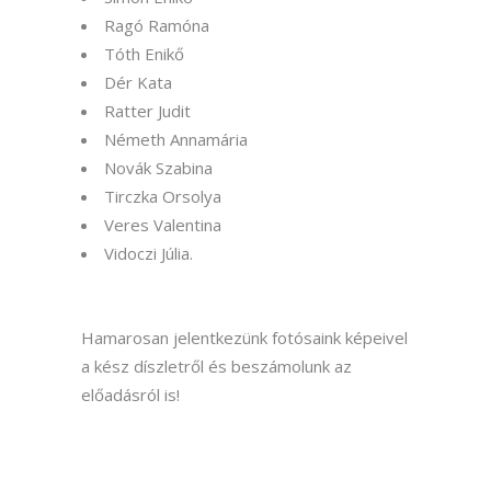
Ragó Ramóna
Tóth Enikő
Dér Kata
Ratter Judit
Németh Annamária
Novák Szabina
Tirczka Orsolya
V
eres Valentina
Vidoczi Júlia.
Hamarosan jelentkezünk fotósaink képeivel
a kész díszletről és beszámolunk az
előadásról is!