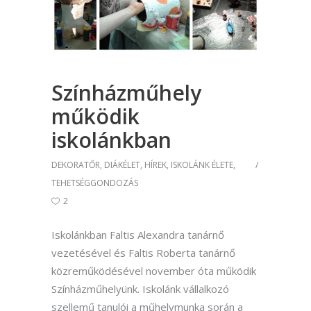
Színházműhely
működik
iskolánkban
DEKORATŐR
,
DIÁKÉLET
,
HÍREK
,
ISKOLÁNK ÉLETE
,
TEHETSÉGGONDOZÁS
2
Iskolánkban Faltis Alexandra tanárnő
vezetésével és Faltis Roberta tanárnő
közreműködésével november óta működik
Színházműhelyünk. Iskolánk vállalkozó
szellemű tanulói a műhelymunka során a