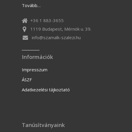
Tovább…
+36 1 883-3655
1119 Budapest, Mérnök u. 39.
info@szamalk-szalezi.hu
Információk
Impresszum
ÁSZF
Adatkezelési tájkoztató
Tanúsítványaink