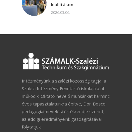
kiállításon!
2026.03.06.
Intézményünk a szalézi közösség tagja, a
Szalézi Intézmény Fenntartó iskolájaként
működik. Oktató-nevelő munkánkat harminc
éves tapasztalatunkra építve, Don Bosco
pedagógiai-nevelési értékrendje szerint,
az eddigi eredményeink gazdagításával
folytatjuk.