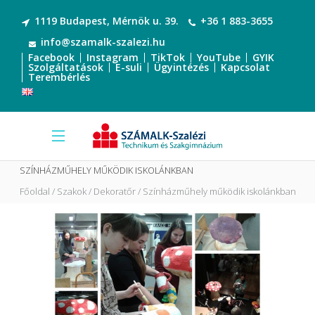
1119 Budapest, Mérnök u. 39.
+36 1 883-3655
info@szamalk-szalezi.hu
Facebook
Instagram
TikTok
YouTube
GYIK
Szolgáltatások
E-suli
Ügyintézés
Kapcsolat
Terembérlés
SZÍNHÁZMŰHELY MŰKÖDIK ISKOLÁNKBAN
Főoldal
Szakok
Dekoratőr
Színházműhely működik iskolánkban