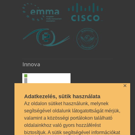
Innova
✕
Adatkezelés, sütik használata
Az oldalon sütiket használunk, melynek
segítségével oldalunk látogatottságát mérjük,
valamint a közösségi portálokon található
Technikai azonosítók
oldalainkhoz való gyors hozzáférést
biztosítjuk. A sütik segítségével információkat
OM azonosító 035490 | Működési