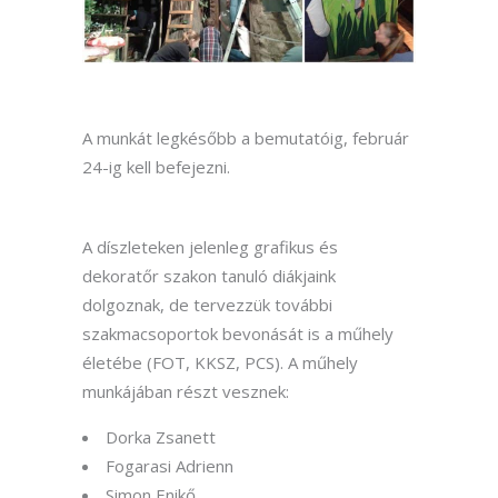
A munkát legkésőbb a bemutatóig, február
24-ig kell befejezni.
A díszleteken jelenleg grafikus és
dekoratőr szakon tanuló diákjaink
dolgoznak, de tervezzük további
szakmacsoportok bevonását is a műhely
életébe (FOT, KKSZ, PCS). A műhely
munkájában részt vesznek:
Dorka Zsanett
Fogarasi Adrienn
Simon Enikő