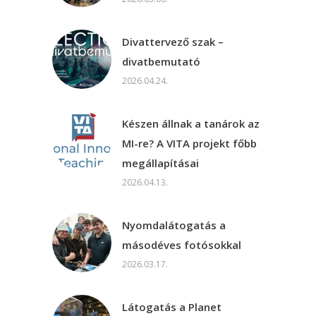
Divattervező szak –
divatbemutató
2026.04.24.
Készen állnak a tanárok az
MI-re? A VITA projekt főbb
megállapításai
2026.04.13.
Nyomdalátogatás a
másodéves fotósokkal
2026.03.17.
Látogatás a Planet