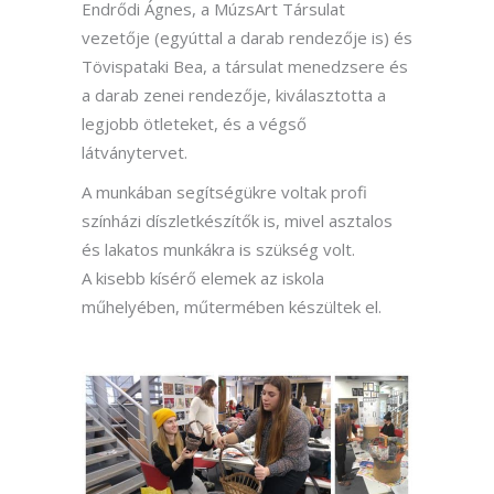
Endrődi Ágnes, a MúzsArt Társulat
vezetője (egyúttal a darab rendezője is) és
Tövispataki Bea, a társulat menedzsere és
a darab zenei rendezője, kiválasztotta a
legjobb ötleteket, és a végső
látványtervet.
A munkában segítségükre voltak profi
színházi díszletkészítők is, mivel asztalos
és lakatos munkákra is szükség volt.
A kisebb kísérő elemek az iskola
műhelyében, műtermében készültek el.