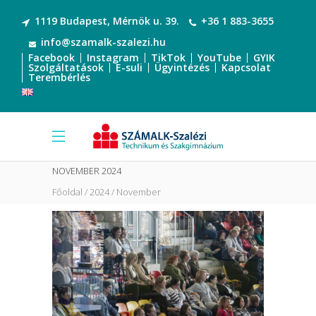
1119 Budapest, Mérnök u. 39.
+36 1 883-3655
info@szamalk-szalezi.hu
Facebook
Instagram
TikTok
YouTube
GYIK
Szolgáltatások
E-suli
Ügyintézés
Kapcsolat
Terembérlés
NOVEMBER 2024
Főoldal
2024
November