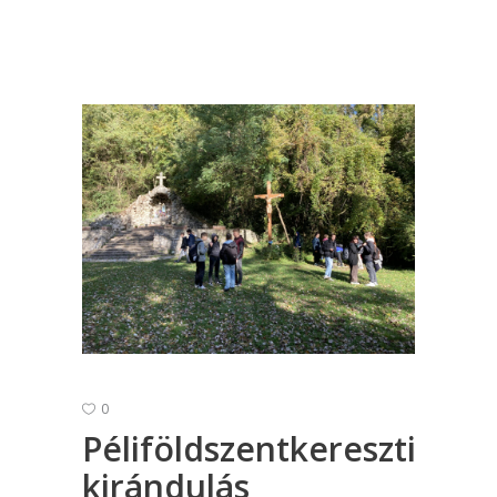
0
Péliföldszentkereszti
kirándulás