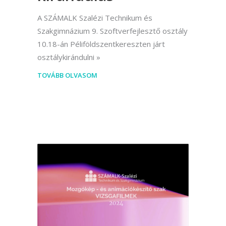
A SZÁMALK Szalézi Technikum és
Szakgimnázium 9. Szoftverfejlesztő osztály
10.18-án Péliföldszentkereszten járt
osztálykirándulni
TOVÁBB OLVASOM