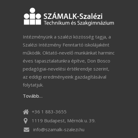
Intézményünk a szalézi közösség tagja, a
Szalézi Intézmény Fenntartó iskolájaként
működik. Oktató-nevelő munkánkat harminc
éves tapasztalatunkra építve, Don Bosco
pedagógiai-nevelési értékrendje szerint,
az eddigi eredményeink gazdagításával
folytatjuk.
Tovább…
+36 1 883-3655
1119 Budapest, Mérnök u. 39.
info@szamalk-szalezi.hu