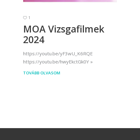
1
MOA Vizsgafilmek
2024
https://youtu.be/yF3wU_K6RQE
https://youtu.be/hwyEkctGk0Y
TOVÁBB OLVASOM