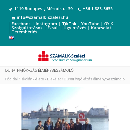
1119 Budapest, Mérnök u. 39.
+36 1 883-3655
info@szamalk-szalezi.hu
Facebook
Instagram
TikTok
YouTube
GYIK
Szolgáltatások
E-suli
Ügyintézés
Kapcsolat
Terembérlés
DUNAI HAJÓKÁZÁS ÉLMÉNYBESZÁMOLÓ
Főoldal
Iskolánk élete
Diákélet
Dunai hajókázás élménybeszámoló