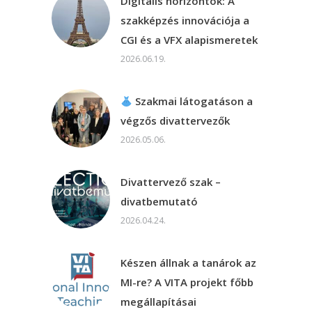
Digitális horizontok: A
szakképzés innovációja a
CGI és a VFX alapismeretek
2026.06.19.
Szakmai látogatáson a
végzős divattervezők
2026.05.06.
Divattervező szak –
divatbemutató
2026.04.24.
Készen állnak a tanárok az
MI-re? A VITA projekt főbb
megállapításai