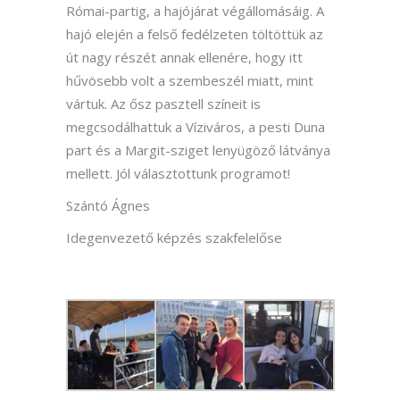
Római-partig, a hajójárat végállomásáig. A
hajó elején a felső fedélzeten töltöttük az
út nagy részét annak ellenére, hogy itt
hűvösebb volt a szembeszél miatt, mint
vártuk. Az ősz pasztell színeit is
megcsodálhattuk a Víziváros, a pesti Duna
part és a Margit-sziget lenyügöző látványa
mellett. Jól választottunk programot!
Szántó Ágnes
Idegenvezető képzés szakfelelőse