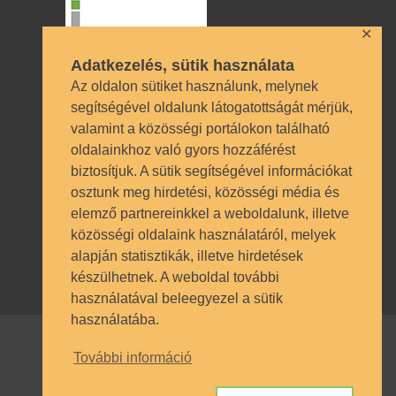
✕
Adatkezelés, sütik használata
Az oldalon sütiket használunk, melynek
segítségével oldalunk látogatottságát mérjük,
valamint a közösségi portálokon található
Technikai azonosítók
oldalainkhoz való gyors hozzáférést
biztosítjuk. A sütik segítségével információkat
OM azonosító 035490 | Működési
osztunk meg hirdetési, közösségi média és
engedély BP/1009/03987/2023.
elemző partnereinkkel a weboldalunk, illetve
Nyilvántartásba vételi szám TSzI034
közösségi oldalaink használatáról, melyek
alapján statisztikák, illetve hirdetések
készülhetnek. A weboldal további
használatával beleegyezel a sütik
használatába.
További információ
© SZÁMALK-Szalézi Technikum és
Szakgimnázium 2017. Minden jog