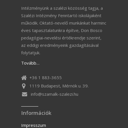
Intézményünk a szalézi közösség tagja, a
Szalézi Intézmény Fenntartó iskolájaként
működik. Oktató-nevelő munkánkat harminc
éves tapasztalatunkra építve, Don Bosco
pedagógiai-nevelési értékrendje szerint,
az eddigi eredményeink gazdagításával
folytatjuk.
Tovább…
+36 1 883-3655
1119 Budapest, Mérnök u. 39.
info@szamalk-szalezi.hu
Információk
Impresszum