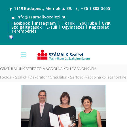
1119 Budapest, Mérnök u. 39.
+36 1 883-3655
info@szamalk-szalezi.hu
Facebook
Instagram
TikTok
YouTube
GYIK
Szolgáltatások
E-suli
Ügyintézés
Kapcsolat
Terembérlés
GRATULÁLUNK SERFŐZŐ MAGDOLNA KOLLÉGANŐNKNEK!
Főoldal
Szakok
Dekoratőr
Gratulálunk Serfőző Magdolna kolléganőnkne