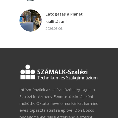
Látogatás a Planet
kiállításon!
2026.03.06.
Intézményünk a szalézi közösség tagja, a
Szalézi Intézmény Fenntartó iskolájaként
működik. Oktató-nevelő munkánkat harminc
éves tapasztalatunkra építve, Don Bosco
pedagógiai-nevelési értékrendje szerint,