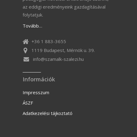
az eddigi eredményeink gazdagításával
folytatjuk.
Tovább…
+36 1 883-3655
1119 Budapest, Mérnök u. 39.
info@szamalk-szalezi.hu
Információk
Impresszum
ÁSZF
Adatkezelési tájkoztató