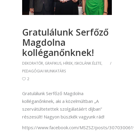
Gratulálunk Serfőző
Magdolna
kolléganőnknek!
DEKORATŐR
,
GRAFIKUS
,
HÍREK
,
ISKOLÁNK ÉLETE
,
PEDAGÓGIAI MUNKATÁRS
2
Gratulálunk Serfőző Magdolna
kolléganőnknek, aki a közelmúltban „A
szervátültetettek szolgálatáért díjban”
részesült! Nagyon büszkék vagyunk rád!
https://www.facebook.com/MSZSZ/posts/30703006