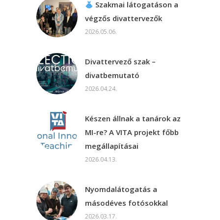
Szakmai látogatáson a
végzős divattervezők
2026.05.06.
Divattervező szak –
divatbemutató
2026.04.24.
Készen állnak a tanárok az
MI-re? A VITA projekt főbb
megállapításai
2026.04.13.
Nyomdalátogatás a
másodéves fotósokkal
2026.03.17.