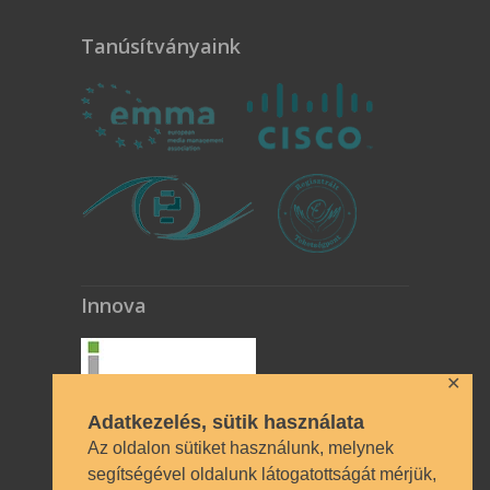
Tanúsítványaink
Innova
✕
Adatkezelés, sütik használata
Az oldalon sütiket használunk, melynek
segítségével oldalunk látogatottságát mérjük,