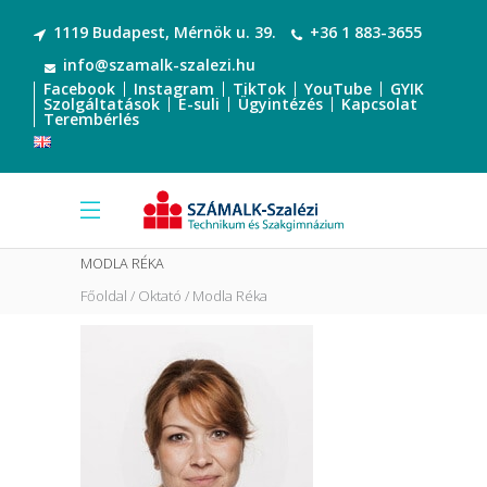
1119 Budapest, Mérnök u. 39.
+36 1 883-3655
info@szamalk-szalezi.hu
Facebook
Instagram
TikTok
YouTube
GYIK
Szolgáltatások
E-suli
Ügyintézés
Kapcsolat
Terembérlés
MODLA RÉKA
Főoldal
Oktató
Modla Réka