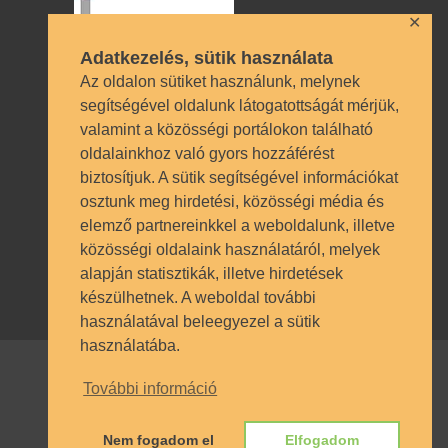
✕
Adatkezelés, sütik használata
Az oldalon sütiket használunk, melynek
segítségével oldalunk látogatottságát mérjük,
valamint a közösségi portálokon található
Technikai azonosítók
oldalainkhoz való gyors hozzáférést
biztosítjuk. A sütik segítségével információkat
OM azonosító 035490 | Működési
osztunk meg hirdetési, közösségi média és
engedély BP/1009/03987/2023.
elemző partnereinkkel a weboldalunk, illetve
Nyilvántartásba vételi szám TSzI034
közösségi oldalaink használatáról, melyek
alapján statisztikák, illetve hirdetések
készülhetnek. A weboldal további
használatával beleegyezel a sütik
használatába.
További információ
© SZÁMALK-Szalézi Technikum és
Szakgimnázium 2017. Minden jog
Nem fogadom el
Elfogadom