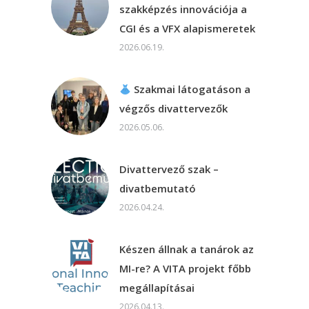
szakképzés innovációja a
CGI és a VFX alapismeretek
2026.06.19.
Szakmai látogatáson a
végzős divattervezők
2026.05.06.
Divattervező szak –
divatbemutató
2026.04.24.
Készen állnak a tanárok az
MI-re? A VITA projekt főbb
megállapításai
2026.04.13.