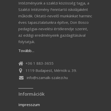
Intézményünk a szalézi közösség tagja, a
Szalézi Intézmény Fenntartó iskolájaként
működik. Oktató-nevelő munkánkat harminc
éves tapasztalatunkra építve, Don Bosco
pedagógiai-nevelési értékrendje szerint,
az eddigi eredményeink gazdagításával
folytatjuk.
Tovább…
+36 1 883-3655
1119 Budapest, Mérnök u. 39.
info@szamalk-szalezi.hu
Információk
Impresszum