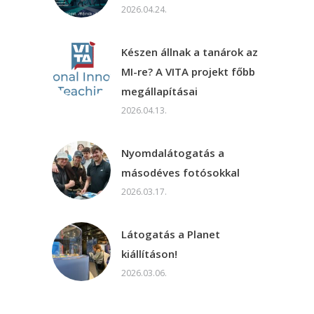
2026.04.24.
Készen állnak a tanárok az
MI-re? A VITA projekt főbb
megállapításai
2026.04.13.
Nyomdalátogatás a
másodéves fotósokkal
2026.03.17.
Látogatás a Planet
kiállításon!
2026.03.06.