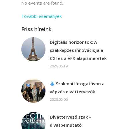
No events are found.
További események
Friss híreink
Digitális horizontok: A
szakképzés innovációja a
CGI és a VFX alapismeretek
2026.06.19.
Szakmai látogatáson a
végzős divattervezők
2026.05.06.
Divattervező szak –
divatbemutató