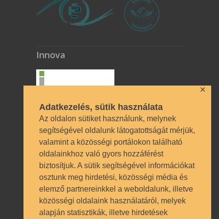
Innova
✕
Adatkezelés, sütik használata
Az oldalon sütiket használunk, melynek
segítségével oldalunk látogatottságát mérjük,
valamint a közösségi portálokon található
Technikai azonosítók
oldalainkhoz való gyors hozzáférést
biztosítjuk. A sütik segítségével információkat
OM azonosító 035490 | Működési
osztunk meg hirdetési, közösségi média és
engedély BP/1009/03987/2023.
elemző partnereinkkel a weboldalunk, illetve
Nyilvántartásba vételi szám TSzI034
közösségi oldalaink használatáról, melyek
alapján statisztikák, illetve hirdetések