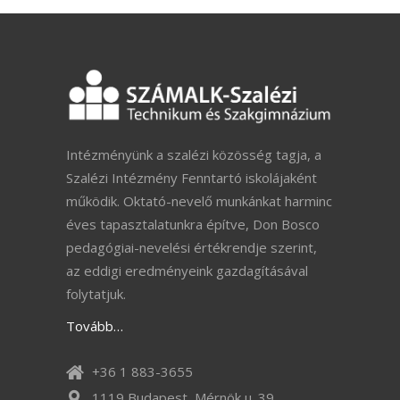
Intézményünk a szalézi közösség tagja, a
Szalézi Intézmény Fenntartó iskolájaként
működik. Oktató-nevelő munkánkat harminc
éves tapasztalatunkra építve, Don Bosco
pedagógiai-nevelési értékrendje szerint,
az eddigi eredményeink gazdagításával
folytatjuk.
Tovább…
+36 1 883-3655
1119 Budapest, Mérnök u. 39.