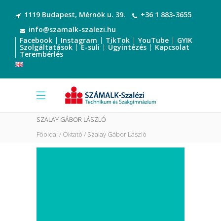
1119 Budapest, Mérnök u. 39.
+36 1 883-3655
info@szamalk-szalezi.hu
Facebook
Instagram
TikTok
YouTube
GYIK
Szolgáltatások
E-suli
Ügyintézés
Kapcsolat
Terembérlés
SZALAY GÁBOR LÁSZLÓ
Főoldal
Oktató
Szalay Gábor László