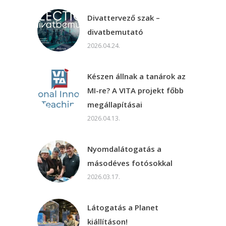
Divattervező szak –
divatbemutató
2026.04.24.
Készen állnak a tanárok az
MI-re? A VITA projekt főbb
megállapításai
2026.04.13.
Nyomdalátogatás a
másodéves fotósokkal
2026.03.17.
Látogatás a Planet
kiállításon!