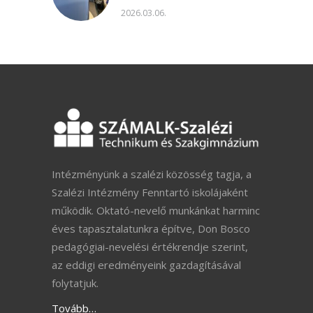
2026.03.06.
Intézményünk a szalézi közösség tagja, a
Szalézi Intézmény Fenntartó iskolájaként
működik. Oktató-nevelő munkánkat harminc
éves tapasztalatunkra építve, Don Bosco
pedagógiai-nevelési értékrendje szerint,
az eddigi eredményeink gazdagításával
folytatjuk.
Tovább…