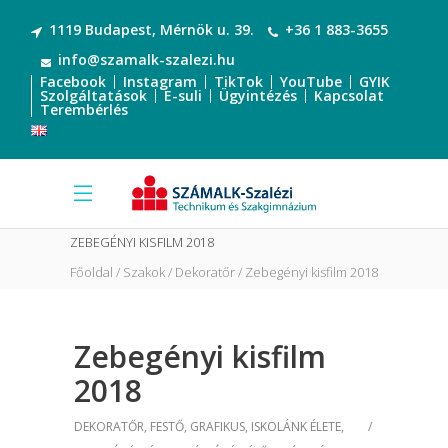
1119 Budapest, Mérnök u. 39.
+36 1 883-3655
info@szamalk-szalezi.hu
Facebook
Instagram
TikTok
YouTube
GYIK
Szolgáltatások
E-suli
Ügyintézés
Kapcsolat
Terembérlés
ZEBEGÉNYI KISFILM 2018
Főoldal
Szakok
Dekoratőr
Zebegényi kisfilm 2018
Zebegényi kisfilm
2018
DEKORATŐR
,
FESTŐ
,
GRAFIKUS
,
ISKOLÁNK ÉLETE
,