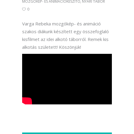
MOZGÓKÉP- ÉS ANIMÁCIÓKÉSZÍTŐ
,
NYÁRI TÁBOR
0
Varga Rebeka mozgókép- és animáció
szakos diákunk készített egy összefoglaló
kisfilmet az idei alkotó táborról. Remek kis
alkotás született! Köszönjük!