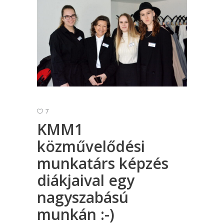
7
KMM1
közművelődési
munkatárs képzés
diákjaival egy
nagyszabású
munkán :-)