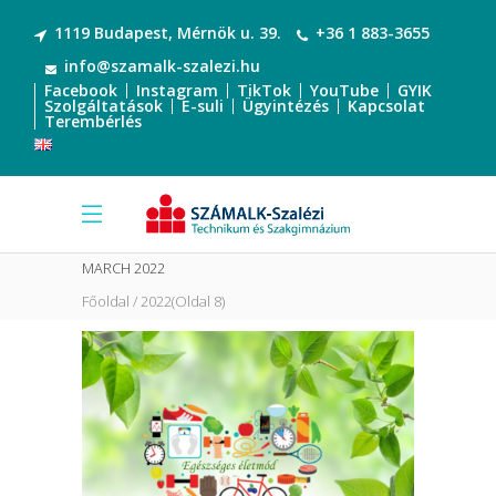
1119 Budapest, Mérnök u. 39.
+36 1 883-3655
info@szamalk-szalezi.hu
Facebook
Instagram
TikTok
YouTube
GYIK
Szolgáltatások
E-suli
Ügyintézés
Kapcsolat
Terembérlés
MARCH 2022
Főoldal
2022
(Oldal 8)