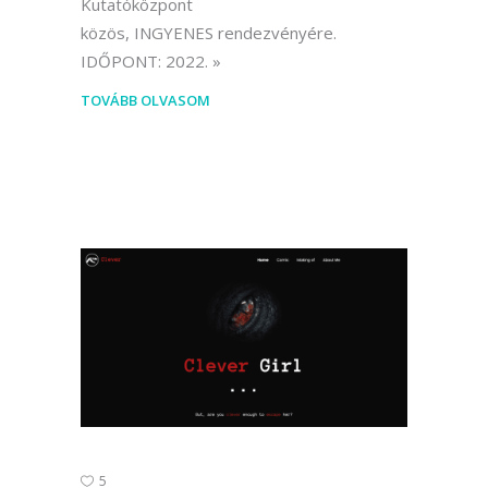
Kutatóközpont
közös, INGYENES rendezvényére.
IDŐPONT: 2022.
TOVÁBB OLVASOM
5