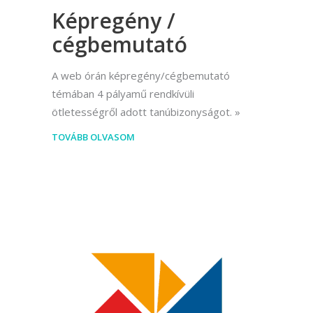
Képregény /
cégbemutató
A web órán képregény/cégbemutató
témában 4 pályamű rendkívüli
ötletességről adott tanúbizonyságot.
TOVÁBB OLVASOM