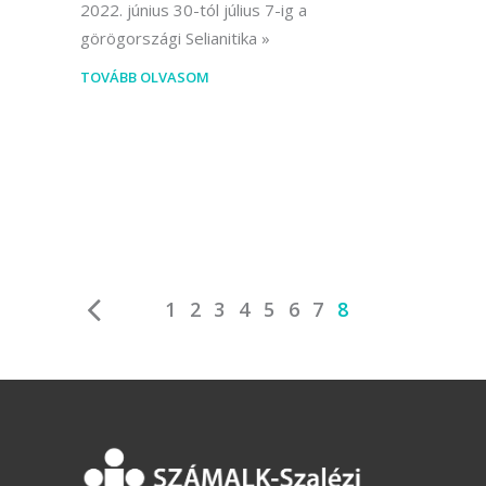
2022. június 30-tól július 7-ig a
görögországi Selianitika
TOVÁBB OLVASOM
1
2
3
4
5
6
7
8