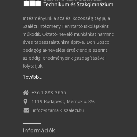
Intézményünk a szalézi közösség tagja, a
Szalézi Intézmény Fenntartó iskolájaként
működik. Oktató-nevelő munkánkat harminc
éves tapasztalatunkra építve, Don Bosco
pedagógiai-nevelési értékrendje szerint,
az eddigi eredményeink gazdagításával
folytatjuk.
Tovább…
+36 1 883-3655
1119 Budapest, Mérnök u. 39.
info@szamalk-szalezi.hu
Információk