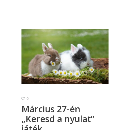
0
Március 27-én
„Keresd a nyulat”
játék