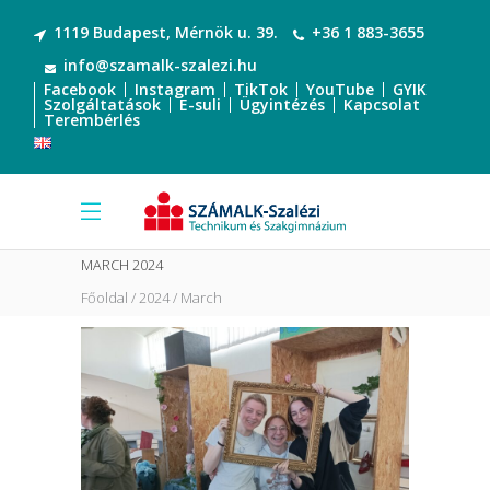
1119 Budapest, Mérnök u. 39.
+36 1 883-3655
info@szamalk-szalezi.hu
Facebook
Instagram
TikTok
YouTube
GYIK
Szolgáltatások
E-suli
Ügyintézés
Kapcsolat
Terembérlés
MARCH 2024
Főoldal
2024
March