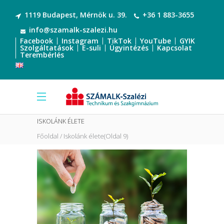
1119 Budapest, Mérnök u. 39.
+36 1 883-3655
info@szamalk-szalezi.hu
Facebook
Instagram
TikTok
YouTube
GYIK
Szolgáltatások
E-suli
Ügyintézés
Kapcsolat
Terembérlés
ISKOLÁNK ÉLETE
Főoldal
Iskolánk élete
(Oldal 9)