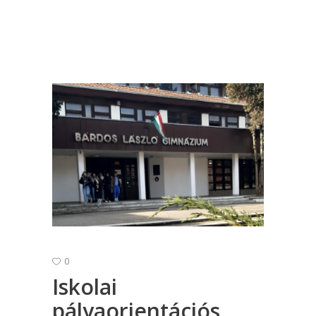
0
Iskolai
pályaorientációs