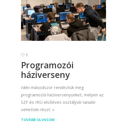
5
Programozói
háziverseny
Idén másodszor rendeztük meg
programozói háziversenyünket, melyen az
SZF és IRÜ elsőéves osztályok tanulói
vehettek részt.
TOVÁBB OLVASOM