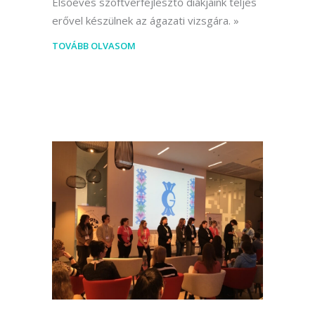
Elsőéves szoftverfejlesztő diákjaink teljes
erővel készülnek az ágazati vizsgára.
TOVÁBB OLVASOM