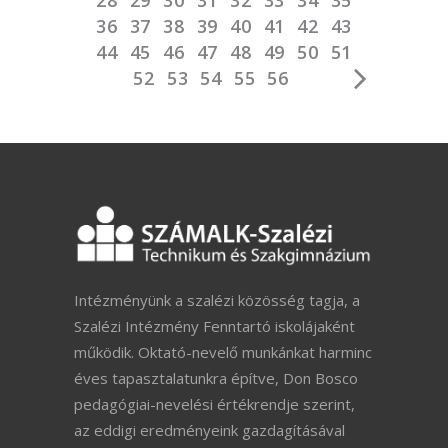
36
37
38
39
40
41
42
43
44
45
46
47
48
49
50
51
52
53
54
55
56
Intézményünk a szalézi közösség tagja, a
Szalézi Intézmény Fenntartó iskolájaként
működik. Oktató-nevelő munkánkat harminc
éves tapasztalatunkra építve, Don Bosco
pedagógiai-nevelési értékrendje szerint,
az eddigi eredményeink gazdagításával