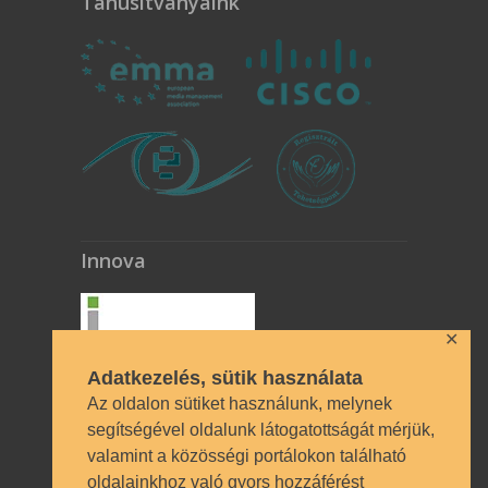
Tanúsítványaink
Innova
✕
Adatkezelés, sütik használata
Az oldalon sütiket használunk, melynek
segítségével oldalunk látogatottságát mérjük,
valamint a közösségi portálokon található
Technikai azonosítók
oldalainkhoz való gyors hozzáférést