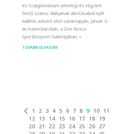
és Szakgimnázium jelenlegi és végzett
festő szakos diákjainak alkotásaiból nyílt
kiállítás advent első vasárnapján, január 3-
án Kazincbarcikán, a Don Bosco
Sportközpont Galériájában.
TOVÁBB OLVASOM
1
2
3
4
5
6
7
8
9
10
11
12
13
14
15
16
17
18
19
20
21
22
23
24
25
26
27
28
29
30
31
32
33
34
35