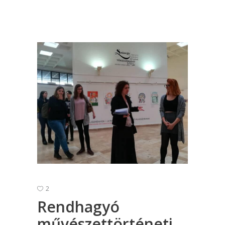
2
Rendhagyó
művészettörténeti