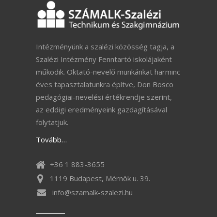
Intézményünk a szalézi közösség tagja, a
Szalézi Intézmény Fenntartó iskolájaként
működik. Oktató-nevelő munkánkat harminc
éves tapasztalatunkra építve, Don Bosco
pedagógiai-nevelési értékrendje szerint,
az eddigi eredményeink gazdagításával
folytatjuk.
Tovább…
+36 1 883-3655
1119 Budapest, Mérnök u. 39.
info@szamalk-szalezi.hu