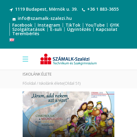
1119 Budapest, Mérnök u. 39.
+36 1 883-3655
info@szamalk-szalezi.hu
Facebook
Instagram
TikTok
YouTube
GYIK
Szolgáltatások
E-suli
Ügyintézés
Kapcsolat
Terembérlés
ISKOLÁNK ÉLETE
Főoldal
Iskolánk élete
(Oldal 51)