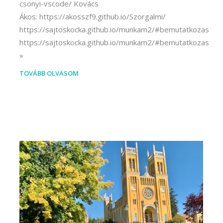
csonyi-vscode/ Kovács
Ákos: https://akosszf9.github.io/Szorgalmi/
https://sajtoskocka.github.io/munkam2/#bemutatkozas
https://sajtoskocka.github.io/munkam2/#bemutatkozas
TOVÁBB OLVASOM