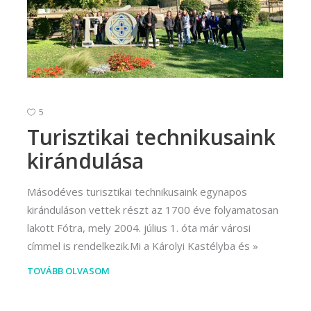
5
Turisztikai technikusaink
kirándulása
Másodéves turisztikai technikusaink egynapos
kiránduláson vettek részt az 1700 éve folyamatosan
lakott Fótra, mely 2004. július 1. óta már városi
címmel is rendelkezik.Mi a Károlyi Kastélyba és
TOVÁBB OLVASOM