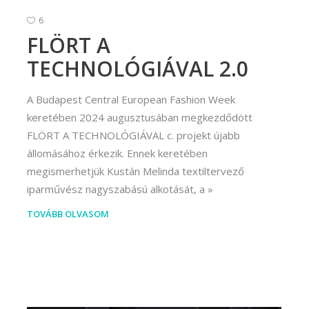
rvező)
6
gráfus (Kreatív fotográfus)
FLÖRT A
gráfus (Kreatív fotográfus)
TECHNOLÓGIÁVAL 2.0
fikus
A Budapest Central European Fashion Week
ikus
keretében 2024 augusztusában megkezdődött
FLÖRT A TECHNOLÓGIÁVAL c. projekt újabb
ő és iparművészeti
állomásához érkezik. Ennek keretében
rs (Festő)
megismerhetjük Kustán Melinda textiltervező
gókép- és animációkészítő
iparművész nagyszabású alkotását, a
kép- és animációkészítő
TOVÁBB OLVASOM