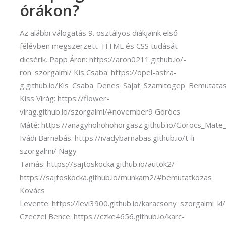
órákon?
Az alábbi válogatás 9. osztályos diákjaink első
félévben megszerzett HTML és CSS tudását
dicsérik. Papp Áron: https://aron0211.github.io/-
ron_szorgalmi/ Kis Csaba: https://opel-astra-
g.github.io/Kis_Csaba_Denes_Sajat_Szamitogep_Bemutatas
Kiss Virág: https://flower-
virag.github.io/szorgalmi/#november9 Göröcs
Máté: https://anagyhohohohorgasz.github.io/Gorocs_Mat
Ivádi Barnabás: https://ivadybarnabas.github.io/t-li-
szorgalmi/ Nagy
Tamás: https://sajtoskocka.github.io/autok2/
https://sajtoskocka.github.io/munkam2/#bemutatkozas
Kovács
Levente: https://levi3900.github.io/karacsony_szorgalmi_kl/
Czeczei Bence: https://czke4656.github.io/karc-