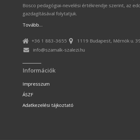
Bosco pedagógiai-nevelési értékrendje szerint, az ed
gazdagításával folytatjuk.
Tovább…
+36 1 883-3655
1119 Budapest, Mérnök u. 39
info@szamalk-szalezi.hu
Információk
Impresszum
ÁSZF
Adatkezelési tájkoztató