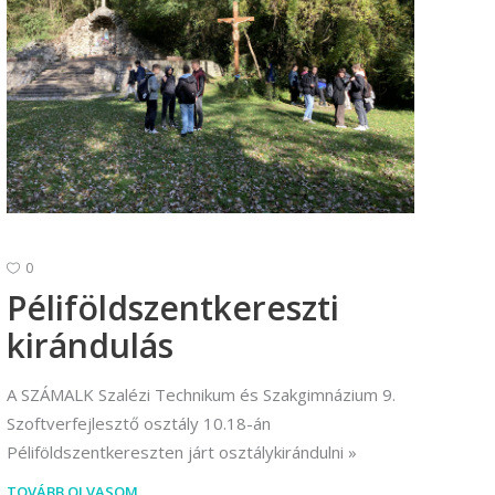
0
Péliföldszentkereszti
kirándulás
A SZÁMALK Szalézi Technikum és Szakgimnázium 9.
Szoftverfejlesztő osztály 10.18-án
Péliföldszentkereszten járt osztálykirándulni
TOVÁBB OLVASOM