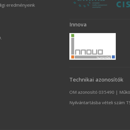
digi eredményeink
Innova
.
Technikai azonosítók
OM azonosító 035490 | Műkö
Nyilvántartásba vételi szám 