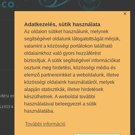
✕
Adatkezelés, sütik használata
Az oldalon sütiket használunk, melynek
segítségével oldalunk látogatottságát mérjük,
valamint a közösségi portálokon található
oldalainkhoz való gyors hozzáférést
biztosítjuk. A sütik segítségével információkat
osztunk meg hirdetési, közösségi média és
elemző partnereinkkel a weboldalunk, illetve
közösségi oldalaink használatáról, melyek
alapján statisztikák, illetve hirdetések
dési engedély BP/1009/03987/2023.
készülhetnek. A weboldal további
használatával beleegyezel a sütik
TSzI034
használatába.
További információ