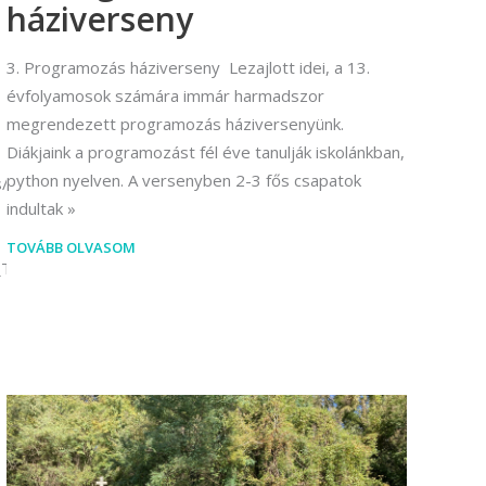
háziverseny
3. Programozás háziverseny Lezajlott idei, a 13.
évfolyamosok számára immár harmadszor
megrendezett programozás háziversenyünk.
Diákjaink a programozást fél éve tanulják iskolánkban,
python nyelven. A versenyben 2-3 fős csapatok
/index.html
indultak
TOVÁBB OLVASOM
e_Tema_Autok/