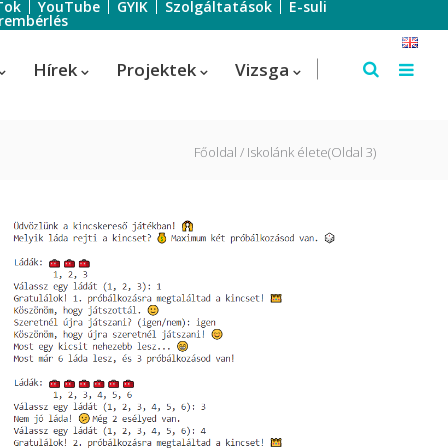
Tok
YouTube
GYIK
Szolgáltatások
E-suli
rembérlés
Hírek
Projektek
Vizsga
Főoldal
Iskolánk élete
(Oldal 3)
Szálloda-szervező
Szálloda-szervező
us
Turisztikai technikus – 1 éves
képzés!
Turisztikai technikus
(Idegenvezető)
Turisztikai technikus (turisztikai
szervező)