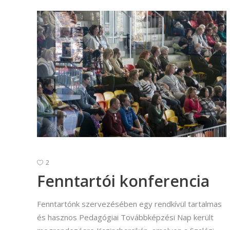
2
Fenntartói konferencia
Fenntartónk szervezésében egy rendkívül tartalmas
és hasznos Pedagógiai Továbbképzési Nap került