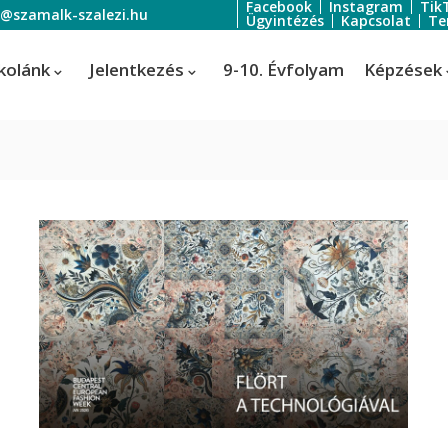
Facebook
Instagram
Tik
o@szamalk-szalezi.hu
Ügyintézés
Kapcsolat
Te
kolánk
Jelentkezés
9-10. Évfolyam
Képzések
oratőr
Szoftverfejlesztő és -tesztelő
Informatikai rendszer- és
ratőr
alkalmazás-üzemeltető technik
tális festő és média designer
ális festő és média designer
t-, jelmez- és díszlettervező
rvező)
-, jelmez- és díszlettervező