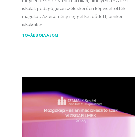
megrendezésre Kazincbarcikán, amelyen a Szalézi
iskolák pedagógusai széleskörűen képviseltették
magukat. Az esemény reggel kezdődött, amikor
iskolánk
TOVÁBB OLVASOM