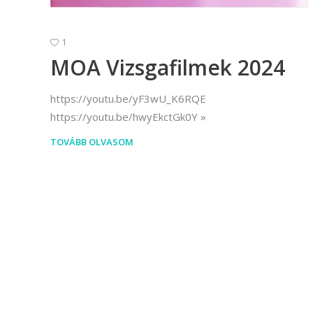
1
MOA Vizsgafilmek 2024
https://youtu.be/yF3wU_K6RQE
https://youtu.be/hwyEkctGk0Y
TOVÁBB OLVASOM