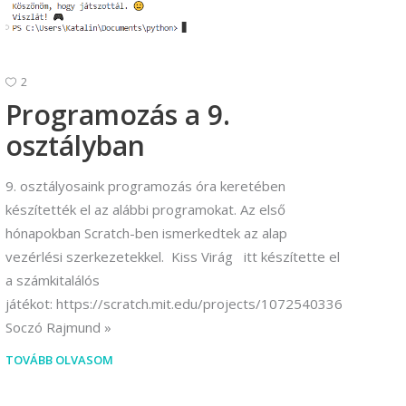
Vállalkozási ügyviteli ügyintéző
Vállalkozási ügyviteli ügyintéző
2
Programozás a 9.
osztályban
9. osztályosaink programozás óra keretében
készítették el az alábbi programokat. Az első
hónapokban Scratch-ben ismerkedtek az alap
vezérlési szerkezetekkel. Kiss Virág itt készítette el
a számkitalálós
játékot: https://scratch.mit.edu/projects/1072540336
Soczó Rajmund
TOVÁBB OLVASOM