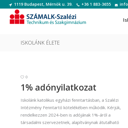
1119 Budapest, Mérnök u. 39.
+36 1 883-3655
inf
Is
ISKOLÁNK ÉLETE
Informatikai rendszer- és
Dek
alkalmazás-üzemeltető technikus
Deko
0
Informatikai rendszer- és
Digi
1% adónyilatkozat
alkalmazás-üzemeltető technikus
Digit
Szoftverfejlesztő és -tesztelő
Iskolánk katolikus egyházi fenntartásban, a Szalézi
Diva
Intézmény Fenntartó kötelékében működik. Kérjük,
Szoftverfejlesztő és -tesztelő
(Divatte
rendelkezzen 2024-ben is adójának 1%-áról a
társadalmi szervezetnek, alapítványnak átutalható
Divat