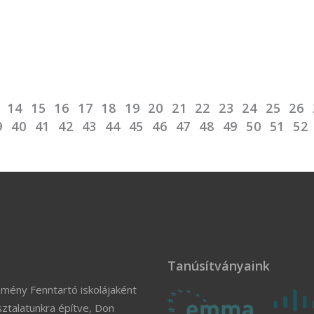
14
15
16
17
18
19
20
21
22
23
24
25
26
9
40
41
42
43
44
45
46
47
48
49
50
51
52
Tanúsítványaink
zmény Fenntartó iskolájaként
ztalatunkra építve, Don