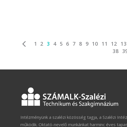
1
2
3
4
5
6
7
8
9
10
11
12
13
38
3
Intézményünk a szalézi közösség tagja, a Szalézi Inté
működik. Oktató-nevelő munkánkat harminc éves tapas