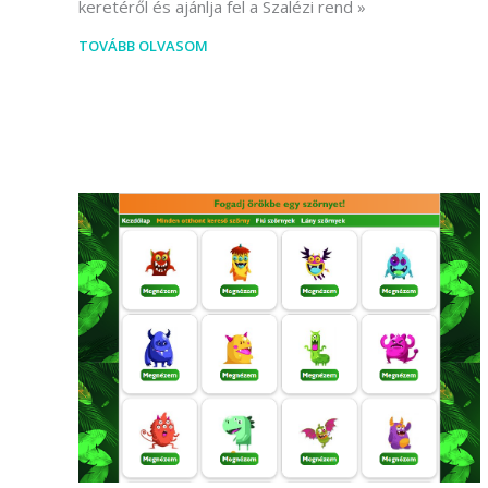
keretéről és ajánlja fel a Szalézi rend
(Divatte
TOVÁBB OLVASOM
Foto
Foto
Gra
Graf
Képz
munkatá
Moz
Mozgó