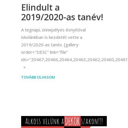
Elindult a
2019/2020-as tanév!
A tegnapi, ünnepélyes évnyitóval
iskolánkban is kezdetét vette a
2019/2020-as tanév. [gallery
order="DESC" link="file"
ids="20467,20466,20464,20463,20462,20460,20461
TOVÁBB OLVASOM