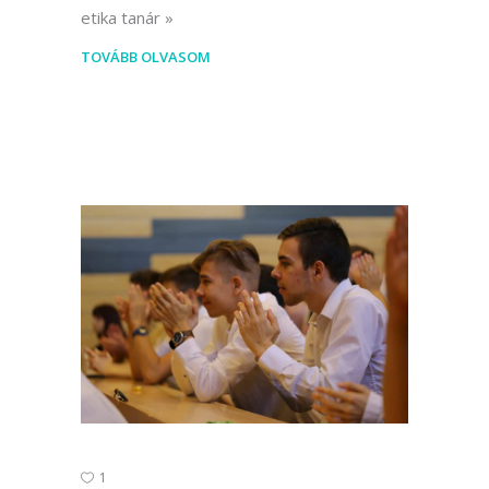
etika tanár
TOVÁBB OLVASOM
1