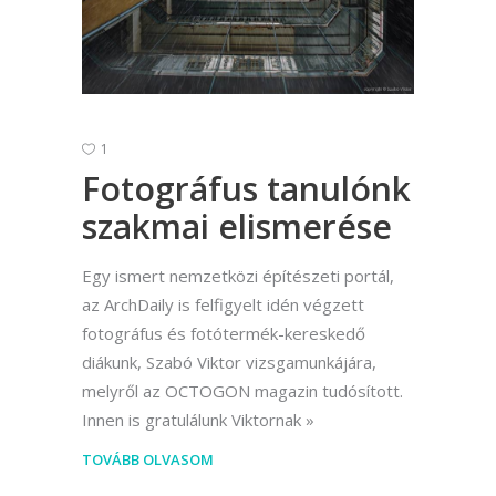
1
Fotográfus tanulónk
szakmai elismerése
Egy ismert nemzetközi építészeti portál,
az ArchDaily is felfigyelt idén végzett
fotográfus és fotótermék-kereskedő
diákunk, Szabó Viktor vizsgamunkájára,
melyről az OCTOGON magazin tudósított.
Innen is gratulálunk Viktornak
TOVÁBB OLVASOM