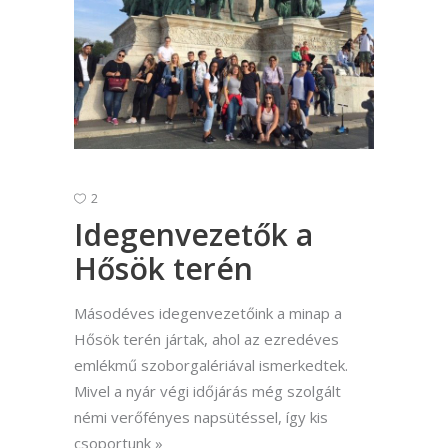
2
Idegenvezetők a
Hősök terén
Másodéves idegenvezetőink a minap a
Hősök terén jártak, ahol az ezredéves
emlékmű szoborgalériával ismerkedtek.
Mivel a nyár végi időjárás még szolgált
némi verőfényes napsütéssel, így kis
csoportunk