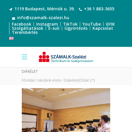
1119 Budapest, Mérnök u. 39.
+36 1 883-3655
info@szamalk-szalezi.hu
Facebook
Instagram
TikTok
YouTube
GYIK
Szolgáltatások
E-suli
Ügyintézés
Kapcsolat
Terembérlés
DIÁKÉLET
Főoldal
Iskolánk élete
Diákélet
(Oldal 27)