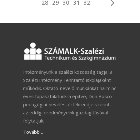
28
29
30
31
32
Intézményünk a szalézi közösség tagja, a
Szalézi Intézmény Fenntartó iskolájaként
működik. Oktató-nevelő munkánkat harminc
éves tapasztalatunkra építve, Don Bosco
pedagógiai-nevelési értékrendje szerint,
az eddigi eredményeink gazdagításával
folytatjuk.
Tovább…