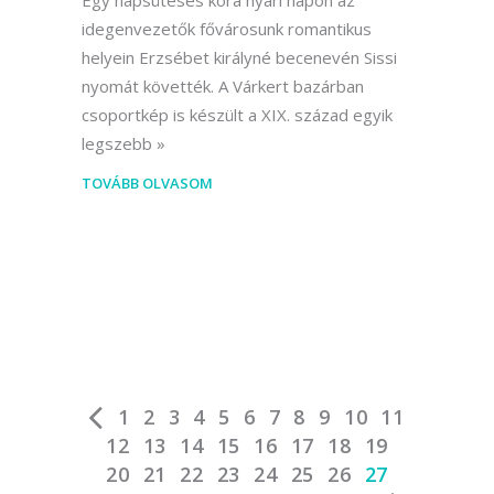
Egy napsütéses kora nyári napon az
idegenvezetők fővárosunk romantikus
helyein Erzsébet királyné becenevén Sissi
nyomát követték. A Várkert bazárban
csoportkép is készült a XIX. század egyik
legszebb
TOVÁBB OLVASOM
1
2
3
4
5
6
7
8
9
10
11
12
13
14
15
16
17
18
19
20
21
22
23
24
25
26
27