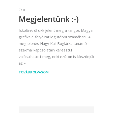
0
Megjelentünk :-)
Iskolánkról cikk jelent meg a rangos Magyar
grafika c. folyóirat legutóbbi számában! A
megjelenés Nagy Kali Boglárka tanárnő
szakmai kapcsolatain keresztül
valósulhatott meg, neki ezúton is köszönjük
az
TOVÁBB OLVASOM