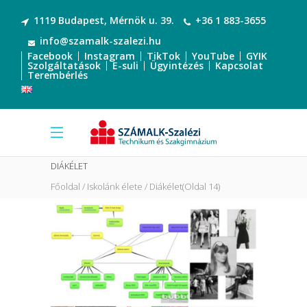
1119 Budapest, Mérnök u. 39.
+36 1 883-3655
info@szamalk-szalezi.hu
Facebook
Instagram
TikTok
YouTube
GYIK
Szolgáltatások
E-suli
Ügyintézés
Kapcsolat
Terembérlés
DIÁKÉLET
Főoldal
Iskolánk élete
Diákélet
(Oldal 14)