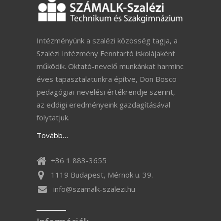
Intézményünk a szalézi közösség tagja, a
Szalézi Intézmény Fenntartó iskolájaként
működik. Oktató-nevelő munkánkat harminc
éves tapasztalatunkra építve, Don Bosco
pedagógiai-nevelési értékrendje szerint,
az eddigi eredményeink gazdagításával
folytatjuk.
Tovább…
+36 1 883-3655
1119 Budapest, Mérnök u. 39.
info@szamalk-szalezi.hu