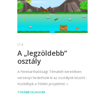
0
A „legzöldebb”
osztály
A Fenntarthatósági Témahét keretében
versenyt hirdettünk ki az osztályok között -
Kizöldítjük a Földet projekttel.
TOVÁBB OLVASOM