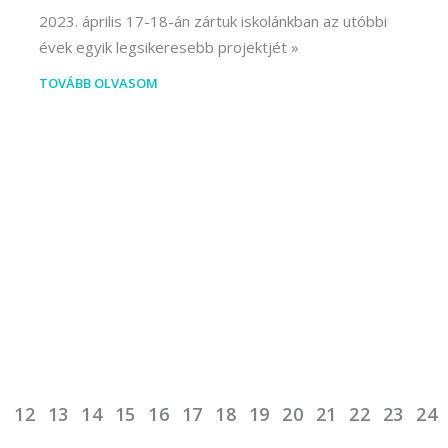
2023. április 17-18-án zártuk iskolánkban az utóbbi
évek egyik legsikeresebb projektjét
TOVÁBB OLVASOM
1
12
13
14
15
16
17
18
19
20
21
22
23
24