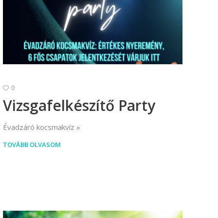
0
Vizsgafelkészítő Party
Évadzáró kocsmakvíz
TOVÁBB OLVASOM