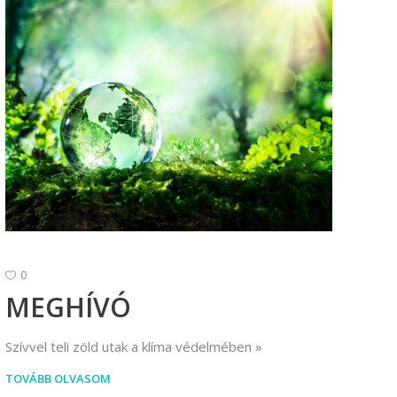
0
MEGHÍVÓ
Szívvel teli zöld utak a klíma védelmében
TOVÁBB OLVASOM