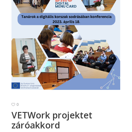
0
VETWork projektet
záróakkord