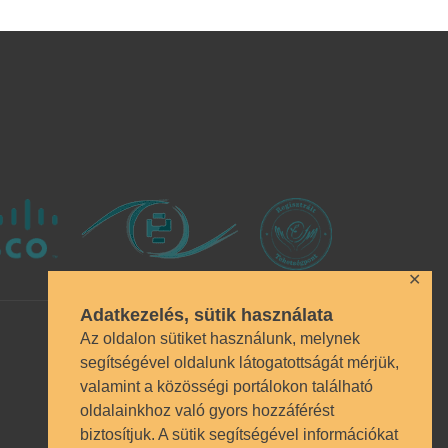
✕
Adatkezelés, sütik használata
Az oldalon sütiket használunk, melynek
segítségével oldalunk látogatottságát mérjük,
valamint a közösségi portálokon található
oldalainkhoz való gyors hozzáférést
biztosítjuk. A sütik segítségével információkat