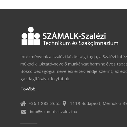
Intézményünk a szalézi közösség tagja, a Szalézi Inté
működik. Oktató-nevelő munkánkat harminc éves tapas
Bosco pedagógiai-nevelési értékrendje szerint, az ed
gazdagításával folytatjuk.
Tovább…
+36 1 883-3655
1119 Budapest, Mérnök u. 39
info@szamalk-szalezi.hu