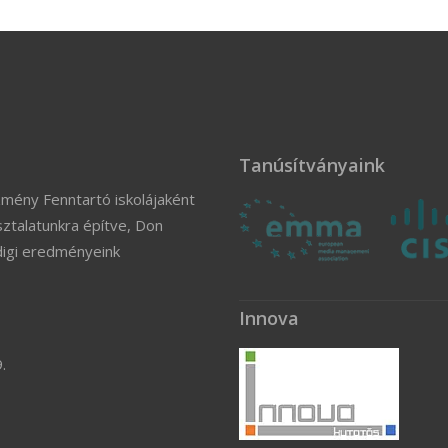
Tanúsítványaink
zmény Fenntartó iskolájaként
ztalatunkra építve, Don
digi eredményeink
Innova
.