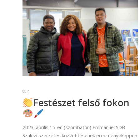
1
Festészet felső fokon
2023. április 15-én (szombaton) Emmanuel SDB
Szalézi szerzetes közvetítésének eredményeképpen