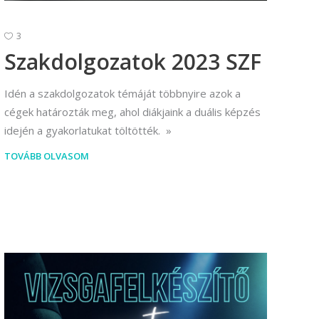
Vállalkozási ügyviteli ügyintéző
3
Vállalkozási ügyviteli ügyintéző
Szakdolgozatok 2023 SZF
Idén a szakdolgozatok témáját többnyire azok a
cégek határozták meg, ahol diákjaink a duális képzés
idején a gyakorlatukat töltötték.
TOVÁBB OLVASOM