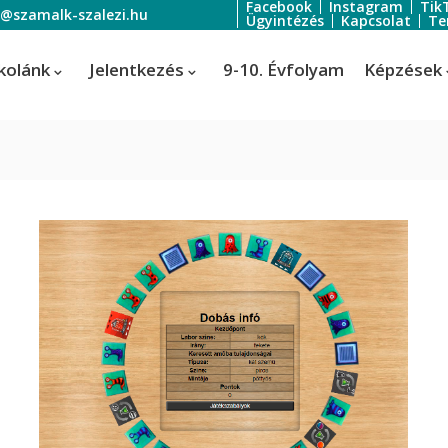
Facebook
Instagram
Tik
o@szamalk-szalezi.hu
Ügyintézés
Kapcsolat
Te
kolánk
Jelentkezés
9-10. Évfolyam
Képzések
oratőr
Szoftverfejlesztő és -tesztelő
Informatikai rendszer- és
ratőr
alkalmazás-üzemeltető technik
tális festő és média designer
ális festő és média designer
t-, jelmez- és díszlettervező
rvező)
-, jelmez- és díszlettervező