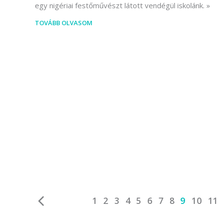
egy nigériai festőművészt látott vendégül iskolánk.
TOVÁBB OLVASOM
1
2
3
4
5
6
7
8
9
10
1