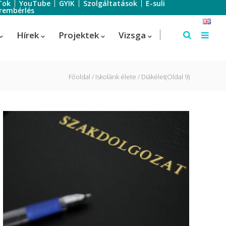
Tok
YouTube
GYIK
Szolgáltatások
E-suli
rembérlés
Hírek
Projektek
Vizsga
Főoldal
Iskolánk élete
Diákélet
(Oldal 9)
Szálloda-szervező
Szálloda-szervező
us
Turisztikai technikus – 1 éves
képzés!
Turisztikai technikus
(Idegenvezető)
Turisztikai technikus (turisztikai
szervező)