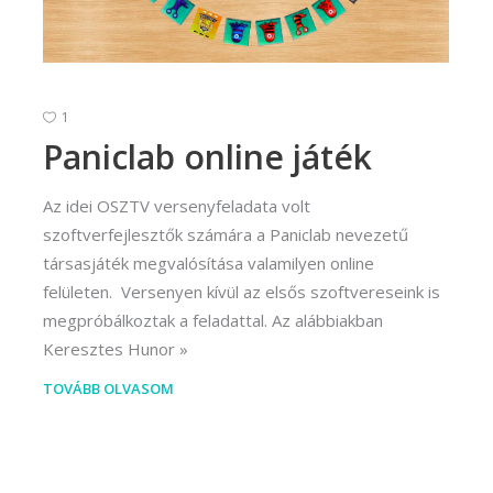
rvező)
gráfus (Kreatív fotográfus)
gráfus (Kreatív fotográfus)
1
fikus
Paniclab online játék
ikus
Az idei OSZTV versenyfeladata volt
ő és iparművészeti
szoftverfejlesztők számára a Paniclab nevezetű
rs (Festő)
társasjáték megvalósítása valamilyen online
felületen. Versenyen kívül az elsős szoftvereseink is
gókép- és animációkészítő
megpróbálkoztak a feladattal. Az alábbiakban
kép- és animációkészítő
Keresztes Hunor
TOVÁBB OLVASOM