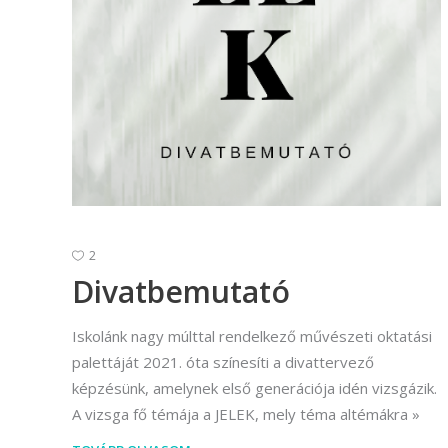
(Divatte
Foto
Foto
Gra
Graf
Képz
munkatá
2
Moz
Divatbemutató
Mozgó
Iskolánk nagy múlttal rendelkező művészeti oktatási
palettáját 2021. óta színesíti a divattervező
képzésünk, amelynek első generációja idén vizsgázik.
A vizsga fő témája a JELEK, mely téma altémákra