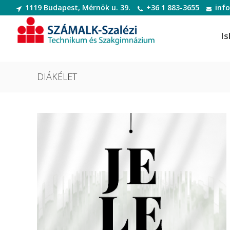
1119 Budapest, Mérnök u. 39.
+36 1 883-3655
inf
Is
DIÁKÉLET
Informatikai rendszer- és
Dek
alkalmazás-üzemeltető technikus
Deko
Informatikai rendszer- és
Digi
alkalmazás-üzemeltető technikus
Digit
Szoftverfejlesztő és -tesztelő
Diva
Szoftverfejlesztő és -tesztelő
(Divatte
Divat