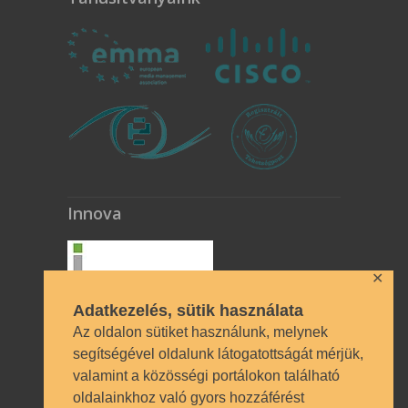
Innova
✕
Adatkezelés, sütik használata
Az oldalon sütiket használunk, melynek
segítségével oldalunk látogatottságát mérjük,
valamint a közösségi portálokon található
Technikai azonosítók
oldalainkhoz való gyors hozzáférést