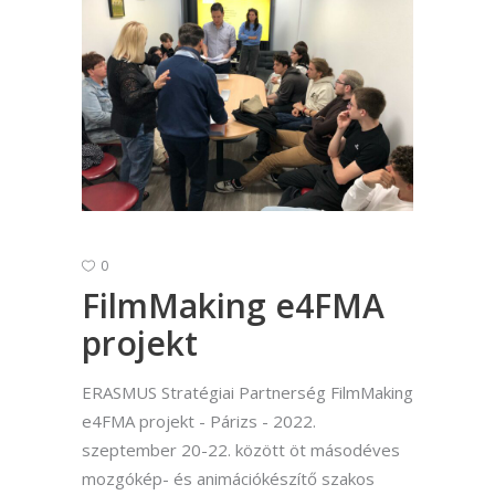
0
FilmMaking e4FMA
projekt
ERASMUS Stratégiai Partnerség FilmMaking
e4FMA projekt - Párizs - 2022.
szeptember 20-22. között öt másodéves
mozgókép- és animációkészítő szakos