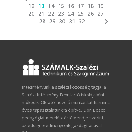
12
13
14
15
16
17
18
19
20
21
22
23
24
25
26
27
28
29
30
31
32
Intézményünk a szalézi közösség tagja, a
Szalézi Intézmény Fenntartó iskolájaként
működik. Oktató-nevelő munkánkat harminc
éves tapasztalatunkra építve, Don Bosco
pedagógiai-nevelési értékrendje szerint,
az eddigi eredményeink gazdagításával