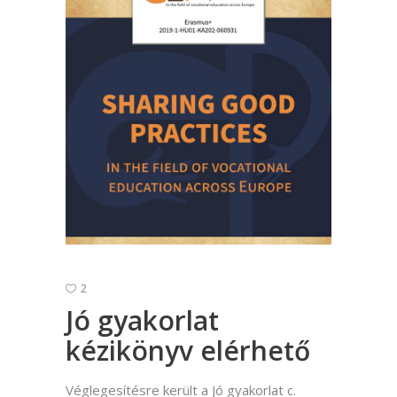
2
Jó gyakorlat
kézikönyv elérhető
Véglegesítésre került a Jó gyakorlat c.