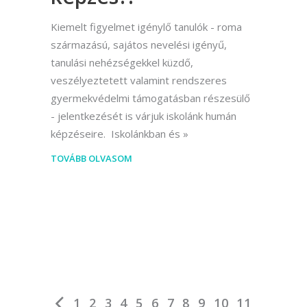
Kiemelt figyelmet igénylő tanulók - roma
származású, sajátos nevelési igényű,
tanulási nehézségekkel küzdő,
veszélyeztetett valamint rendszeres
gyermekvédelmi támogatásban részesülő
- jelentkezését is várjuk iskolánk humán
képzéseire. Iskolánkban és
TOVÁBB OLVASOM
1
2
3
4
5
6
7
8
9
10
11