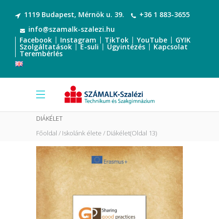
1119 Budapest, Mérnök u. 39.
+36 1 883-3655
info@szamalk-szalezi.hu
Facebook
Instagram
TikTok
YouTube
GYIK
Szolgáltatások
E-suli
Ügyintézés
Kapcsolat
Terembérlés
DIÁKÉLET
Főoldal
Iskolánk élete
Diákélet
(Oldal 13)