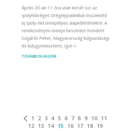
Április 20-án 11 óra után került sor az
Ipolyhídvéget Drégelypalánkkal összekötő
új Ipoly-híd ünnepélyes alapkőletételére. A
rendezvényen ünnepi beszédet mondott
Szijjártó Péter, Magyarország külgazdasági
és külügyminisztere, Igor
TOVÁBB OLVASOM
1
2
3
4
5
6
7
8
9
10
11
12
13
14
15
16
17
18
19