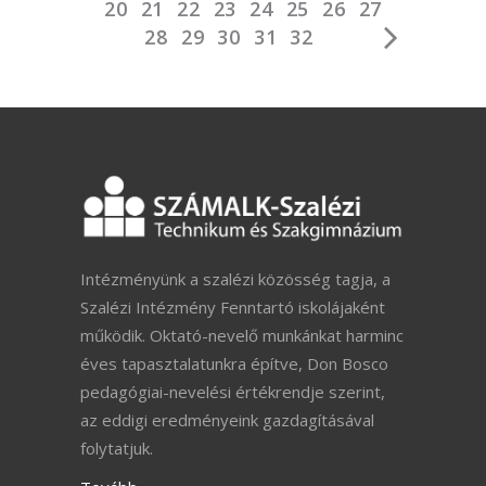
20
21
22
23
24
25
26
27
28
29
30
31
32
Intézményünk a szalézi közösség tagja, a
Szalézi Intézmény Fenntartó iskolájaként
működik. Oktató-nevelő munkánkat harminc
éves tapasztalatunkra építve, Don Bosco
pedagógiai-nevelési értékrendje szerint,
az eddigi eredményeink gazdagításával
folytatjuk.