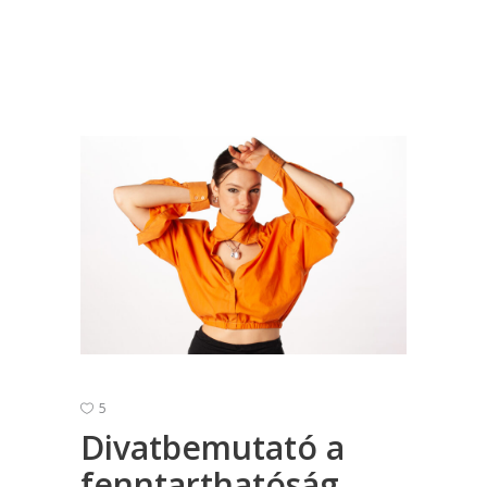
5
Divatbemutató a
fenntarthatóság