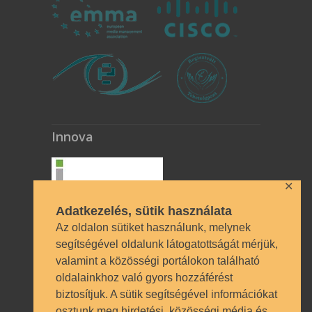
Innova
✕
Adatkezelés, sütik használata
Az oldalon sütiket használunk, melynek
segítségével oldalunk látogatottságát mérjük,
valamint a közösségi portálokon található
Technikai azonosítók
oldalainkhoz való gyors hozzáférést
biztosítjuk. A sütik segítségével információkat
OM azonosító 035490 | Működési
osztunk meg hirdetési, közösségi média és