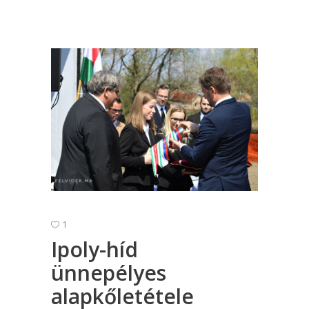
1
Ipoly-híd
ünnepélyes
alapkőletétele