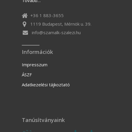
Tovább…
+36 1 883-3655
1119 Budapest, Mérnök u. 39.
info@szamalk-szalezi.hu
Információk
Impresszum
ÁSZF
Adatkezelési tájkoztató
Tanúsítványaink