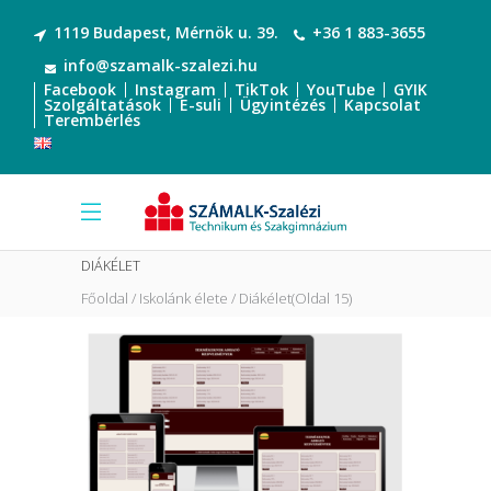
1119 Budapest, Mérnök u. 39.
+36 1 883-3655
info@szamalk-szalezi.hu
Facebook
Instagram
TikTok
YouTube
GYIK
Szolgáltatások
E-suli
Ügyintézés
Kapcsolat
Terembérlés
DIÁKÉLET
Főoldal
Iskolánk élete
Diákélet
(Oldal 15)