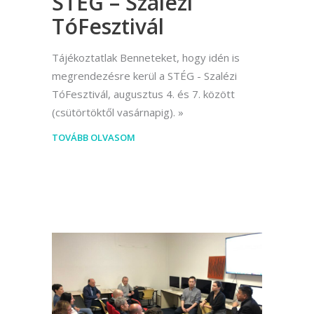
STÉG – Szalézi
TóFesztivál
Tájékoztatlak Benneteket, hogy idén is
megrendezésre kerül a STÉG - Szalézi
TóFesztivál, augusztus 4. és 7. között
(csütörtöktől vasárnapig).
TOVÁBB OLVASOM