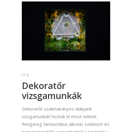
2
Dekoratőr
vizsgamunkák
Dekoratőr szakmairányos diákjaink
vizsgamunkáit hoztuk el most nektek.
Rengeteg fantasztikus alkotás született és
nagyon büszkék vagyunk mind a tanárokra