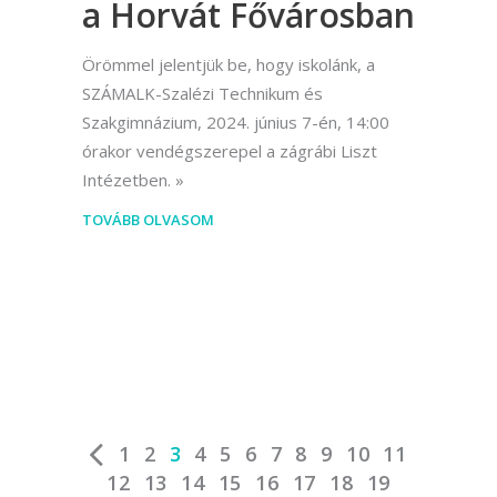
a Horvát Fővárosban
Örömmel jelentjük be, hogy iskolánk, a
SZÁMALK-Szalézi Technikum és
Szakgimnázium, 2024. június 7-én, 14:00
órakor vendégszerepel a zágrábi Liszt
Intézetben.
TOVÁBB OLVASOM
1
2
3
4
5
6
7
8
9
10
11
12
13
14
15
16
17
18
19