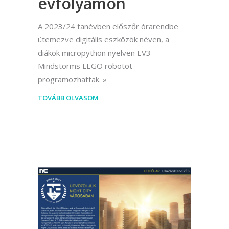
évfolyamon
A 2023/24 tanévben előszőr órarendbe
ütemezve digitális eszközök néven, a
diákok micropython nyelven EV3
Mindstorms LEGO robotot
programozhattak.
TOVÁBB OLVASOM