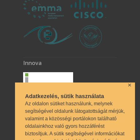
Innova
✕
Adatkezelés, sütik használata
Az oldalon sütiket használunk, melynek
segítségével oldalunk látogatottságát mérjük,
valamint a közösségi portálokon található
Technikai azonosítók
oldalainkhoz való gyors hozzáférést
biztosítjuk. A sütik segítségével információkat
OM azonosító 035490 | Működési