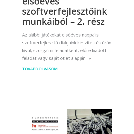
elsőéves
szoftverfejlesztőink
munkáiból – 2. rész
Az alábbi játékokat elsőéves nappalis
szoftverfejlesztő diákjaink készítették órán
kívül, szorgalmi feladatként, előre kiadott
feladat vagy saját ötlet alapján.
TOVÁBB OLVASOM