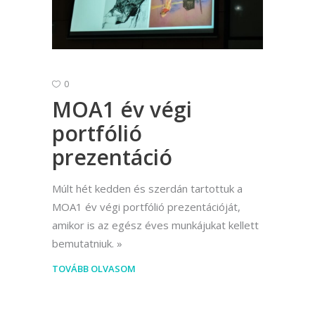
0
MOA1 év végi
portfólió
prezentáció
Múlt hét kedden és szerdán tartottuk a
MOA1 év végi portfólió prezentációját,
amikor is az egész éves munkájukat kellett
bemutatniuk.
TOVÁBB OLVASOM