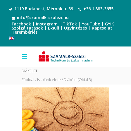
1119 Budapest, Mérnök u. 39.
+36 1 883-3655
info@szamalk-szalezi.hu
Facebook
Instagram
TikTok
YouTube
GYIK
Szolgáltatások
E-suli
Ügyintézés
Kapcsolat
Terembérlés
DIÁKÉLET
Főoldal
Iskolánk élete
Diákélet
(Oldal 3)