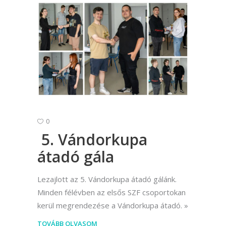
0
5. Vándorkupa
átadó gála
Lezajlott az 5. Vándorkupa átadó gálánk.
Minden félévben az elsős SZF csoportokan
kerül megrendezése a Vándorkupa átadó.
TOVÁBB OLVASOM