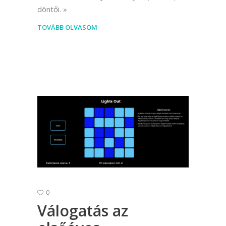
döntői.
TOVÁBB OLVASOM
0
Válogatás az