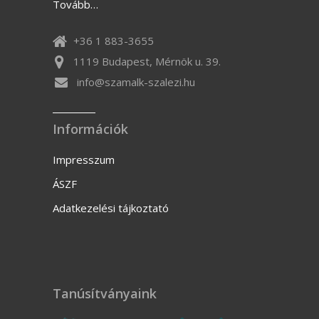
Tovább…
+36 1 883-3655
1119 Budapest, Mérnök u. 39.
info@szamalk-szalezi.hu
Információk
Impresszum
ÁSZF
Adatkezelési tájkoztató
Tanúsítványaink