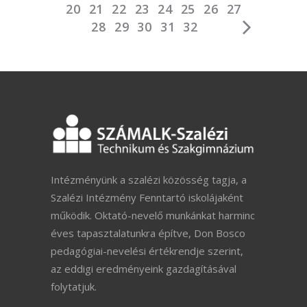
20
21
22
23
24
25
26
27
28
29
30
31
32
Intézményünk a szalézi közösség tagja, a
Szalézi Intézmény Fenntartó iskolájaként
működik. Oktató-nevelő munkánkat harminc
éves tapasztalatunkra építve, Don Bosco
pedagógiai-nevelési értékrendje szerint,
az eddigi eredményeink gazdagításával
folytatjuk.