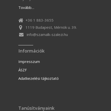
Tovább…
+36 1 883-3655
1119 Budapest, Mérnök u. 39.
info@szamalk-szalezi.hu
Információk
Impresszum
ÁSZF
Adatkezelési tájkoztató
Tanúsítványaink