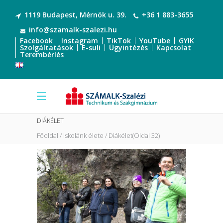
1119 Budapest, Mérnök u. 39.
+36 1 883-3655
info@szamalk-szalezi.hu
Facebook
Instagram
TikTok
YouTube
GYIK
Szolgáltatások
E-suli
Ügyintézés
Kapcsolat
Terembérlés
DIÁKÉLET
Főoldal
Iskolánk élete
Diákélet
(Oldal 32)