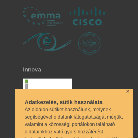
Innova
✕
Adatkezelés, sütik használata
Az oldalon sütiket használunk, melynek
segítségével oldalunk látogatottságát mérjük,
valamint a közösségi portálokon található
Technikai azonosítók
oldalainkhoz való gyors hozzáférést