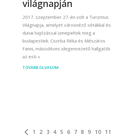
világnapján
2017. szeptember 27-én volt a Turizmus
Világnapja, amelyet városnéző sétákkal és
dunai hajózással ünnepeltek meg a
budapestiek. Csorba Réka és Mészáros
Fanni, másodéves idegenvezető hallgatók
az esti
TOVÁBB OLVASOM
1
2
3
4
5
6
7
8
9
10
11