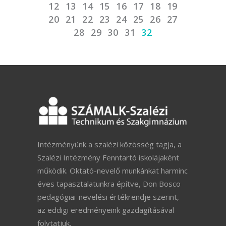
12
13
14
15
16
17
18
19
20
21
22
23
24
25
26
27
28
29
30
31
32
Intézményünk a szalézi közösség tagja, a
Szalézi Intézmény Fenntartó iskolájaként
működik. Oktató-nevelő munkánkat harminc
éves tapasztalatunkra építve, Don Bosco
pedagógiai-nevelési értékrendje szerint,
az eddigi eredményeink gazdagításával
folytatjuk.