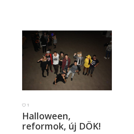
1
Halloween,
reformok, új DÖK!