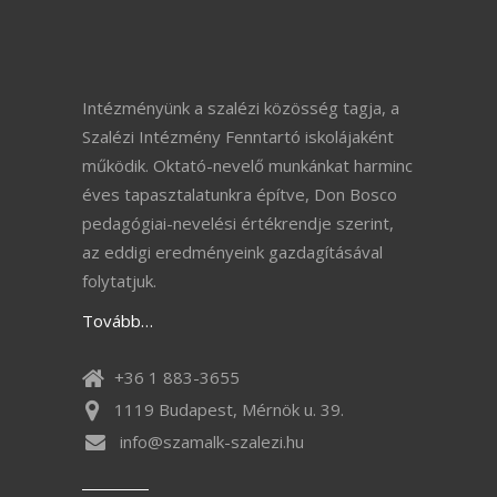
Intézményünk a szalézi közösség tagja, a
Szalézi Intézmény Fenntartó iskolájaként
működik. Oktató-nevelő munkánkat harminc
éves tapasztalatunkra építve, Don Bosco
pedagógiai-nevelési értékrendje szerint,
az eddigi eredményeink gazdagításával
folytatjuk.
Tovább…
+36 1 883-3655
1119 Budapest, Mérnök u. 39.
info@szamalk-szalezi.hu
Információk
Impresszum