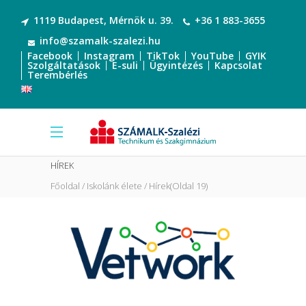
1119 Budapest, Mérnök u. 39.
+36 1 883-3655
info@szamalk-szalezi.hu
Facebook
Instagram
TikTok
YouTube
GYIK
Szolgáltatások
E-suli
Ügyintézés
Kapcsolat
Terembérlés
HÍREK
Főoldal
Iskolánk élete
Hírek
(Oldal 19)