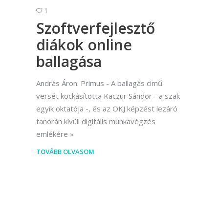
1
Szoftverfejlesztő
diákok online
ballagása
András Áron: Primus - A ballagás című
versét kockásította Kaczur Sándor - a szak
egyik oktatója -, és az OKJ képzést lezáró
tanórán kívüli digitális munkavégzés
emlékére
TOVÁBB OLVASOM