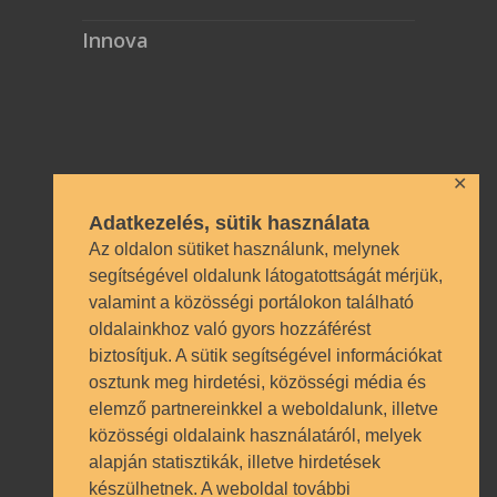
Technikai azonosítók
✕
OM azonosító 035490 | Működési
Adatkezelés, sütik használata
engedély BP/1009/03987/2023.
Az oldalon sütiket használunk, melynek
Nyilvántartásba vételi szám TSzI034
segítségével oldalunk látogatottságát mérjük,
valamint a közösségi portálokon található
oldalainkhoz való gyors hozzáférést
biztosítjuk. A sütik segítségével információkat
osztunk meg hirdetési, közösségi média és
elemző partnereinkkel a weboldalunk, illetve
közösségi oldalaink használatáról, melyek
© SZÁMALK-Szalézi Technikum és
alapján statisztikák, illetve hirdetések
Szakgimnázium 2017. Minden jog
készülhetnek. A weboldal további