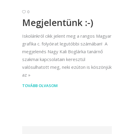
0
Megjelentünk :-)
Iskolánkról cikk jelent meg a rangos Magyar
grafika c. folyóirat legutóbbi számában! A
megjelenés Nagy Kali Boglárka tanárnő
szakmai kapcsolatain keresztül
valósulhatott meg, neki ezúton is köszönjük
az
TOVÁBB OLVASOM