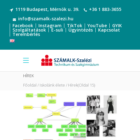
1119 Budapest, Mérnök u. 39.
+36 1 883-3655
info@szamalk-szalezi.hu
Facebook
Instagram
TikTok
YouTube
GYIK
Szolgáltatások
E-suli
Ügyintézés
Kapcsolat
Terembérlés
HÍREK
Főoldal
Iskolánk élete
Hírek
(Oldal 15)