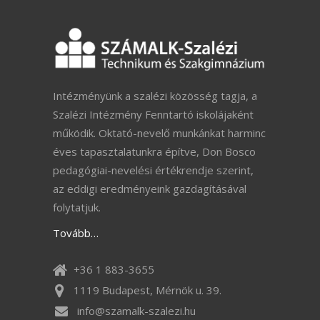
Intézményünk a szalézi közösség tagja, a
Szalézi Intézmény Fenntartó iskolájaként
működik. Oktató-nevelő munkánkat harminc
éves tapasztalatunkra építve, Don Bosco
pedagógiai-nevelési értékrendje szerint,
az eddigi eredményeink gazdagításával
folytatjuk.
Tovább…
+36 1 883-3655
1119 Budapest, Mérnök u. 39.
info@szamalk-szalezi.hu