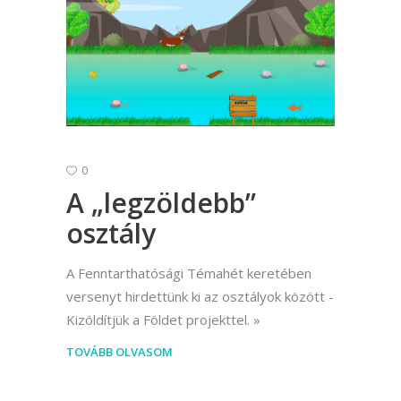
0
A „legzöldebb”
osztály
A Fenntarthatósági Témahét keretében
versenyt hirdettünk ki az osztályok között -
Kizöldítjük a Földet projekttel.
TOVÁBB OLVASOM