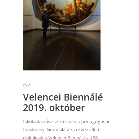
0
Velencei Biennálé
2019. október
Iskolánk művészeti szakos pedagógusai
tanulmányi kirándulást szerveztek a
diákoknak a Velencei Biennáléra (58.