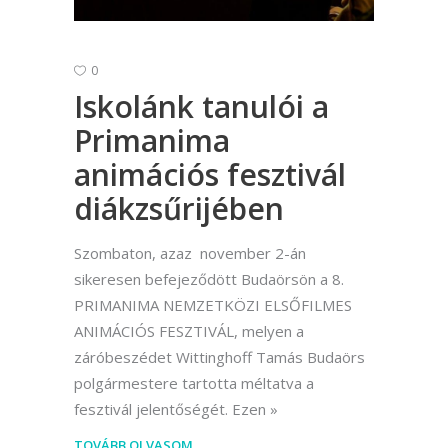
0
Iskolánk tanulói a
Primanima
animációs fesztivál
diákzsűrijében
Szombaton, azaz november 2-án
sikeresen befejeződött Budaörsön a 8.
PRIMANIMA NEMZETKÖZI ELSŐFILMES
ANIMÁCIÓS FESZTIVÁL, melyen a
záróbeszédet Wittinghoff Tamás Budaörs
polgármestere tartotta méltatva a
fesztivál jelentőségét. Ezen
TOVÁBB OLVASOM