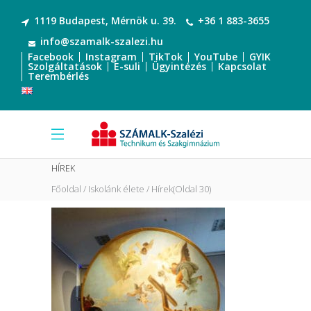
1119 Budapest, Mérnök u. 39.
+36 1 883-3655
info@szamalk-szalezi.hu
Facebook
Instagram
TikTok
YouTube
GYIK
Szolgáltatások
E-suli
Ügyintézés
Kapcsolat
Terembérlés
HÍREK
Főoldal
Iskolánk élete
Hírek
(Oldal 30)