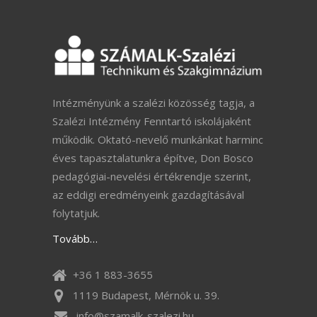
Intézményünk a szalézi közösség tagja, a
Szalézi Intézmény Fenntartó iskolájaként
működik. Oktató-nevelő munkánkat harminc
éves tapasztalatunkra építve, Don Bosco
pedagógiai-nevelési értékrendje szerint,
az eddigi eredményeink gazdagításával
folytatjuk.
Tovább…
+36 1 883-3655
1119 Budapest, Mérnök u. 39.
info@szamalk-szalezi.hu