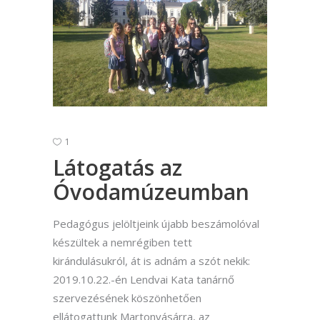
1
Látogatás az
Óvodamúzeumban
Pedagógus jelöltjeink újabb beszámolóval
készültek a nemrégiben tett
kirándulásukról, át is adnám a szót nekik:
2019.10.22.-én Lendvai Kata tanárnő
szervezésének köszönhetően
ellátogattunk Martonvásárra, az