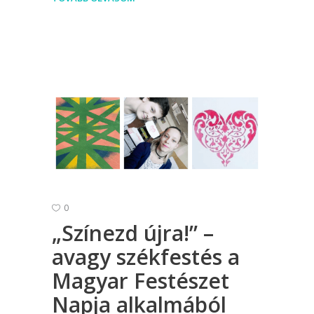
0
„Színezd újra!” –
avagy székfestés a
Magyar Festészet
Napja alkalmából