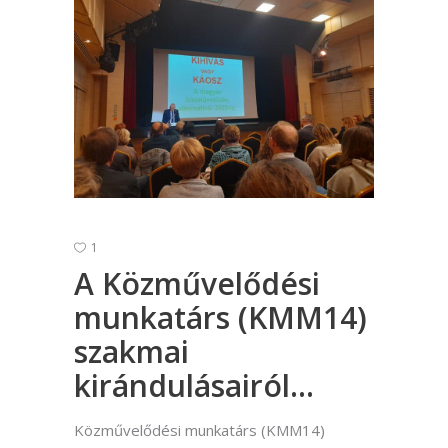
1
A Közművelődési
munkatárs (KMM14)
szakmai
kirándulásairól…
Közművelődési munkatárs (KMM14)