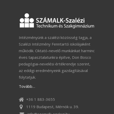
Intézményünk a szalézi közösség tagja, a
Szalézi Intézmény Fenntartó iskolájaként
működik. Oktató-nevelő munkánkat harminc
éves tapasztalatunkra építve, Don Bosco
pedagógiai-nevelési értékrendje szerint,
az eddigi eredményeink gazdagításával
folytatjuk.
Tovább…
+36 1 883-3655
1119 Budapest, Mérnök u. 39.
info@szamalk-szalezi.hu