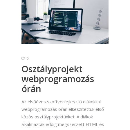
0
Osztályprojekt
webprogramozás
órán
Az elsőéves szoftverfejlesztő diákokkal
webprogramozás órán elkészítettük első
közös osztályprojektünket. A diákok
alkalmazták eddig megszerzett HTML és