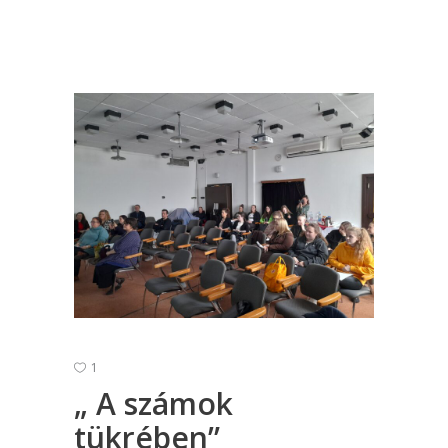
1
„ A számok
tükrében”