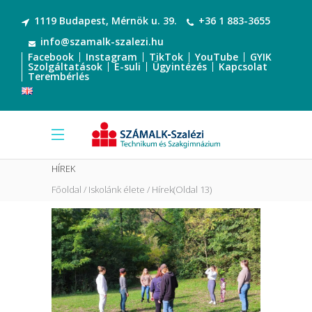
1119 Budapest, Mérnök u. 39.
+36 1 883-3655
info@szamalk-szalezi.hu
Facebook
Instagram
TikTok
YouTube
GYIK
Szolgáltatások
E-suli
Ügyintézés
Kapcsolat
Terembérlés
HÍREK
Főoldal
Iskolánk élete
Hírek
(Oldal 13)