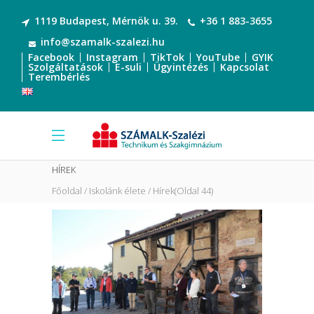
1119 Budapest, Mérnök u. 39.
+36 1 883-3655
info@szamalk-szalezi.hu
Facebook
Instagram
TikTok
YouTube
GYIK
Szolgáltatások
E-suli
Ügyintézés
Kapcsolat
Terembérlés
HÍREK
Főoldal
Iskolánk élete
Hírek
(Oldal 44)