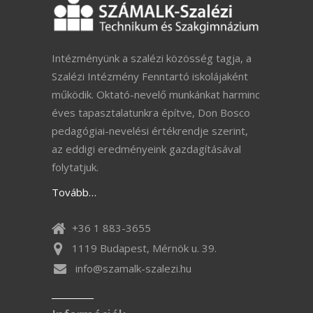
Intézményünk a szalézi közösség tagja, a
Szalézi Intézmény Fenntartó iskolájaként
működik. Oktató-nevelő munkánkat harminc
éves tapasztalatunkra építve, Don Bosco
pedagógiai-nevelési értékrendje szerint,
az eddigi eredményeink gazdagításával
folytatjuk.
Tovább…
+36 1 883-3655
1119 Budapest, Mérnök u. 39.
info@szamalk-szalezi.hu