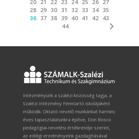
20
21
22
23
24
25
26
27
28
29
30
31
32
33
34
35
36
37
38
39
40
41
42
43
44
Intézményünk a szalézi közösség tagja, a
Szalézi Intézmény Fenntartó iskolájaként
működik. Oktató-nevelő munkánkat harminc
éves tapasztalatunkra építve, Don Bosco
pedagógiai-nevelési értékrendje szerint,
az eddigi eredményeink gazdagításával