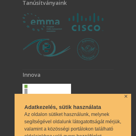
Tanúsítványaink
Innova
✕
Adatkezelés, sütik használata
Az oldalon sütiket használunk, melynek
segítségével oldalunk látogatottságát mérjük,
valamint a közösségi portálokon található
Technikai azonosítók