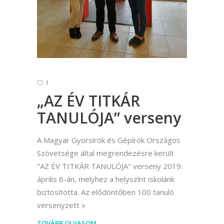
1
„AZ ÉV TITKÁR
TANULÓJA” verseny
A Magyar Gyorsírók és Gépírók Országos
Szövetsége által megrendezésre került
"AZ ÉV TITKÁR TANULÓJA" verseny 2019.
április 6-án, melyhez a helyszínt iskolánk
biztosította. Az elődöntőben 100 tanuló
versenyzett
TOVÁBB OLVASOM