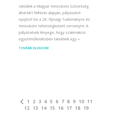
Iskolánk a Magyar Innovációs Szövetség
által kiírt felhívás alapján, pályázatot
nyújtott be a 28. Ifjúsági Tudományos és
Innovációs tehetségkutató versenyre. A
pályázatunk lényege, hogy szakmaközi
együttműködésben tanulóink egy
TOVÁBB OLVASOM
1
2
3
4
5
6
7
8
9
10
11
12
13
14
15
16
17
18
19