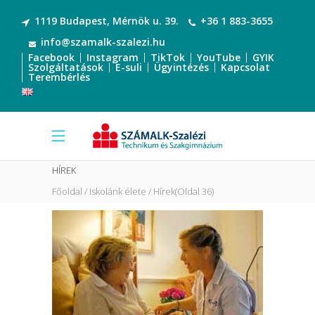
1119 Budapest, Mérnök u. 39.
+36 1 883-3655
info@szamalk-szalezi.hu
Facebook
Instagram
TikTok
YouTube
GYIK
Szolgáltatások
E-suli
Ügyintézés
Kapcsolat
Terembérlés
HÍREK
Főoldal
Iskolánk élete
Hírek
(Oldal 36)