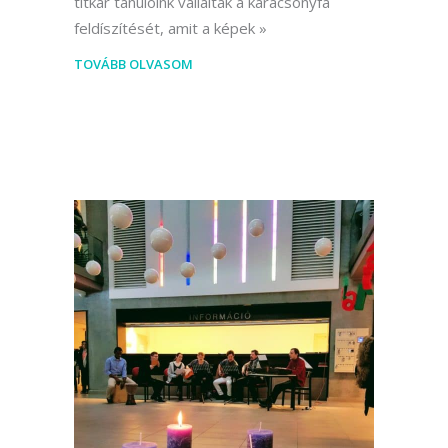
titkár tanulóink vállalták a karácsonyfa
feldíszítését, amit a képek
TOVÁBB OLVASOM