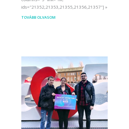
ids="21352,21353,21355,21356,21357"]
TOVÁBB OLVASOM