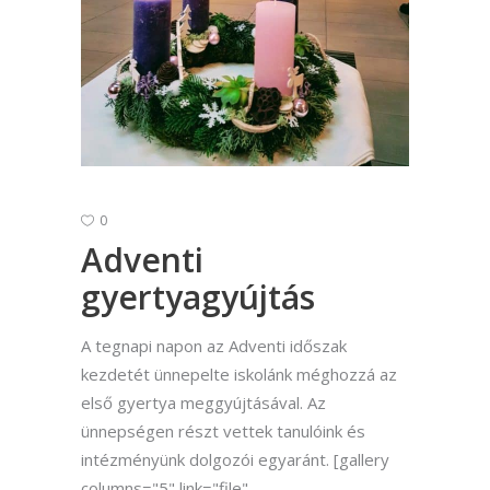
0
Adventi
gyertyagyújtás
A tegnapi napon az Adventi időszak
kezdetét ünnepelte iskolánk méghozzá az
első gyertya meggyújtásával. Az
ünnepségen részt vettek tanulóink és
intézményünk dolgozói egyaránt. [gallery
columns="5" link="file"