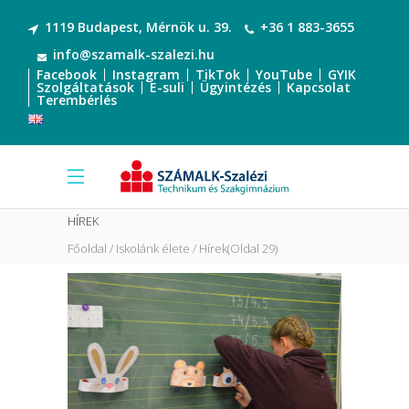
1119 Budapest, Mérnök u. 39.
+36 1 883-3655
info@szamalk-szalezi.hu
Facebook
Instagram
TikTok
YouTube
GYIK
Szolgáltatások
E-suli
Ügyintézés
Kapcsolat
Terembérlés
HÍREK
Főoldal
Iskolánk élete
Hírek
(Oldal 29)