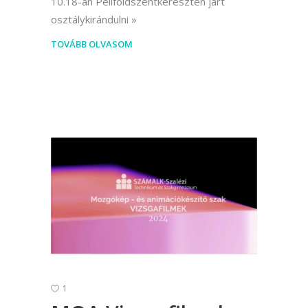
10.18-án Péliföldszentkereszten járt
osztálykirándulni
TOVÁBB OLVASOM
1