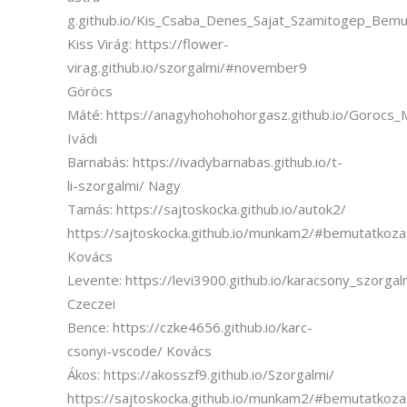
g.github.io/Kis_Csaba_Denes_Sajat_Szamitogep_Bemu
Kiss Virág: https://flower-
virag.github.io/szorgalmi/#november9
Göröcs
Máté: https://anagyhohohohorgasz.github.io/Gorocs
Ivádi
Barnabás: https://ivadybarnabas.github.io/t-
li-szorgalmi/ Nagy
Tamás: https://sajtoskocka.github.io/autok2/
https://sajtoskocka.github.io/munkam2/#bemutatkoza
Kovács
Levente: https://levi3900.github.io/karacsony_szorgalm
Czeczei
Bence: https://czke4656.github.io/karc-
csonyi-vscode/ Kovács
Ákos: https://akosszf9.github.io/Szorgalmi/
https://sajtoskocka.github.io/munkam2/#bemutatkoza