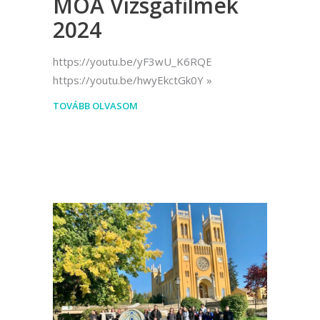
MOA Vizsgafilmek
2024
https://youtu.be/yF3wU_K6RQE
https://youtu.be/hwyEkctGk0Y
TOVÁBB OLVASOM