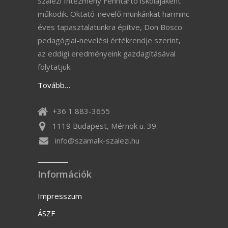
Szalézi Intézmény Fenntartó iskolájaként
működik. Oktató-nevelő munkánkat harminc
éves tapasztalatunkra építve, Don Bosco
pedagógiai-nevelési értékrendje szerint,
az eddigi eredményeink gazdagításával
folytatjuk.
Tovább…
+36 1 883-3655
1119 Budapest, Mérnök u. 39.
info@szamalk-szalezi.hu
Információk
Impresszum
ÁSZF