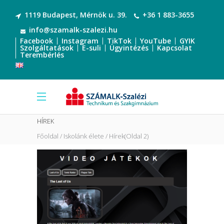
1119 Budapest, Mérnök u. 39.
+36 1 883-3655
info@szamalk-szalezi.hu
Facebook
Instagram
TikTok
YouTube
GYIK
Szolgáltatások
E-suli
Ügyintézés
Kapcsolat
Terembérlés
HÍREK
Főoldal
Iskolánk élete
Hírek
(Oldal 2)