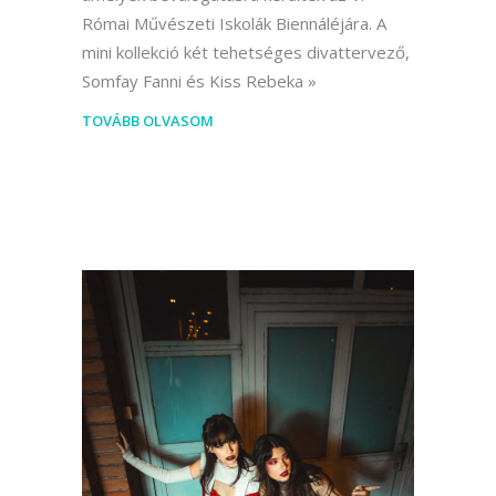
Római Művészeti Iskolák Biennáléjára. A
mini kollekció két tehetséges divattervező,
Somfay Fanni és Kiss Rebeka
TOVÁBB OLVASOM