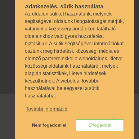
Adatkezelés, sütik használata
Az oldalon sütiket használunk, melynek
segítségével oldalunk látogatottságát mérjük,
valamint a közösségi portálokon található
Technikai azonosítók
oldalainkhoz való gyors hozzáférést
biztosítjuk. A sütik segítségével információkat
OM azonosító 035490 | Működési
osztunk meg hirdetési, közösségi média és
engedély BP/1009/03987/2023.
elemző partnereinkkel a weboldalunk, illetve
Nyilvántartásba vételi szám TSzI034
közösségi oldalaink használatáról, melyek
alapján statisztikák, illetve hirdetések
készülhetnek. A weboldal további
használatával beleegyezel a sütik
használatába.
További információ
© SZÁMALK-Szalézi Technikum és
Szakgimnázium 2017. Minden jog
Nem fogadom el
Elfogadom
fenntartva.