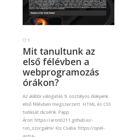
1
Mit tanultunk az
első félévben a
webprogramozás
órákon?
Az alábbi válogatás 9. osztályos diákjaink
első félévben megszerzett HTML és CSS
tudását dicsérik. Papp
Áron: https://aron0211.github.io/-
ron_szorgalmi/ Kis Csaba: https://opel-
astra-