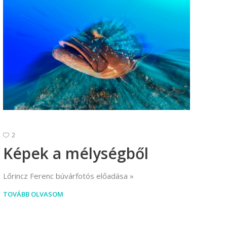
2
Képek a mélységből
Lőrincz Ferenc búvárfotós előadása
TOVÁBB OLVASOM