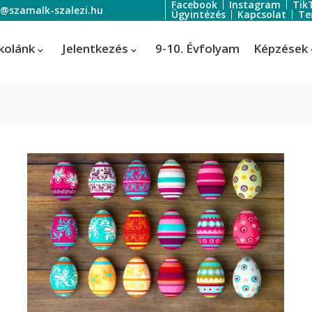
Facebook
Instagram
Tik
o@szamalk-szalezi.hu
Ügyintézés
Kapcsolat
Te
kolánk
Jelentkezés
9-10. Évfolyam
Képzések
oratőr
Szoftverfejlesztő és -tesztelő
Informatikai rendszer- és
ratőr
alkalmazás-üzemeltető technik
tális festő és média designer
ális festő és média designer
t-, jelmez- és díszlettervező
rvező)
-, jelmez- és díszlettervező