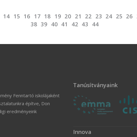
14
15
16
17
18
19
20
21
22
23
24
25
26
38
39
40
41
42
43
44
Tanúsítványaink
zmény Fenntartó iskolájaként
ztalatunkra építve, Don
digi eredményeink
Innova