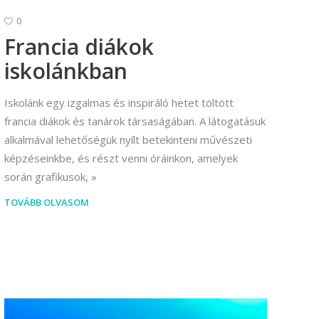
0
Vállalkozási ügyviteli ügyintéző
Francia diákok
Vállalkozási ügyviteli ügyintéző
iskolánkban
Iskolánk egy izgalmas és inspiráló hetet töltött
francia diákok és tanárok társaságában. A látogatásuk
alkalmával lehetőségük nyílt betekinteni művészeti
képzéseinkbe, és részt venni óráinkon, amelyek
során grafikusok,
TOVÁBB OLVASOM