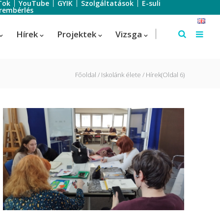
Tok
YouTube
GYIK
Szolgáltatások
E-suli
rembérlés
Hírek
Projektek
Vizsga
Főoldal
Iskolánk élete
Hírek
(Oldal 6)
Szálloda-szervező
Szálloda-szervező
us
Turisztikai technikus – 1 éves
képzés!
Turisztikai technikus
(Idegenvezető)
Turisztikai technikus (turisztikai
szervező)