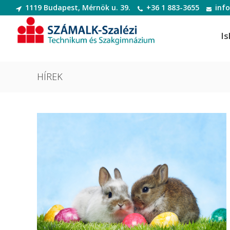
1119 Budapest, Mérnök u. 39.
+36 1 883-3655
inf
Is
HÍREK
Informatikai rendszer- és
Dek
alkalmazás-üzemeltető technikus
Deko
Informatikai rendszer- és
Digi
alkalmazás-üzemeltető technikus
Digit
Szoftverfejlesztő és -tesztelő
Diva
Szoftverfejlesztő és -tesztelő
(Divatte
Divat