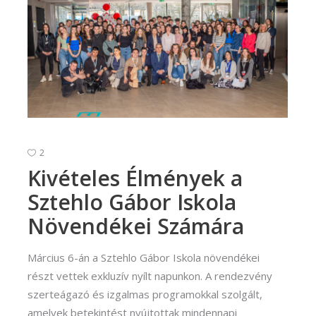
2
Kivételes Élmények a
Sztehlo Gábor Iskola
Növendékei Számára
Március 6-án a Sztehlo Gábor Iskola növendékei
részt vettek exkluzív nyílt napunkon. A rendezvény
szerteágazó és izgalmas programokkal szolgált,
amelyek betekintést nyújtottak mindennapi