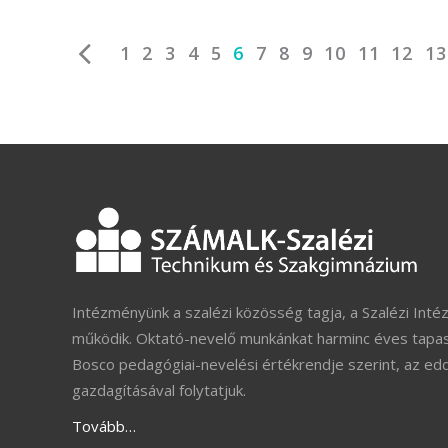
1
2
3
4
5
6
7
8
9
10
11
12
13
Intézményünk a szalézi közösség tagja, a Szalézi Inté
működik. Oktató-nevelő munkánkat harminc éves tapas
Bosco pedagógiai-nevelési értékrendje szerint, az ed
gazdagításával folytatjuk.
Tovább…