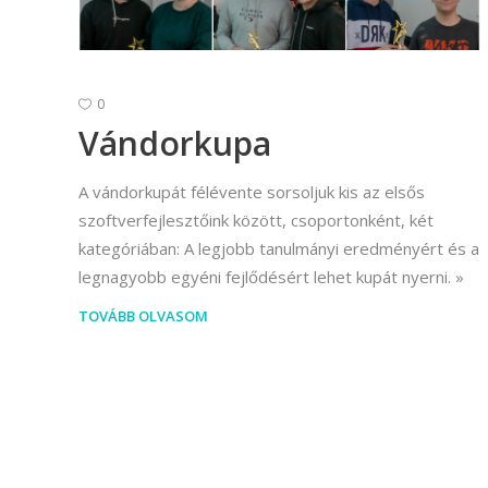
0
Vándorkupa
A vándorkupát félévente sorsoljuk kis az elsős
szoftverfejlesztőink között, csoportonként, két
kategóriában: A legjobb tanulmányi eredményért és a
legnagyobb egyéni fejlődésért lehet kupát nyerni.
TOVÁBB OLVASOM