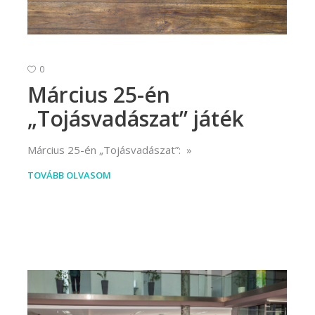
rvező)
gráfus (Kreatív fotográfus)
gráfus (Kreatív fotográfus)
0
Március 25-én
fikus
„Tojásvadászat” játék
ikus
ő és iparművészeti
Március 25-én „Tojásvadászat”:
rs (Festő)
TOVÁBB OLVASOM
gókép- és animációkészítő
kép- és animációkészítő