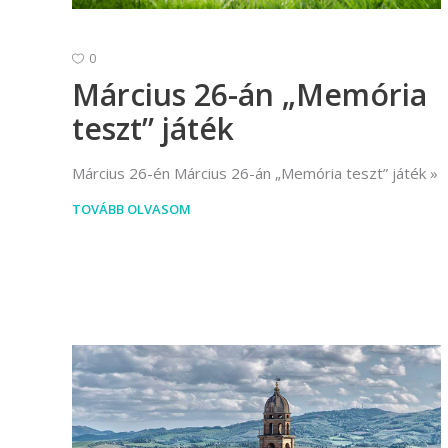
(Divatte
Foto
0
Március 26-án „Memória
Foto
teszt” játék
Gra
Graf
Március 26-én Március 26-án „Memória teszt” játék
Képz
TOVÁBB OLVASOM
munkatá
Moz
Mozgó