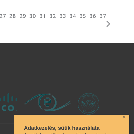
27
28
29
30
31
32
33
34
35
36
37
✕
Adatkezelés, sütik használata